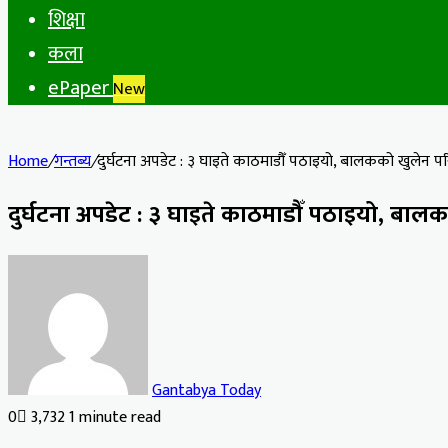
शिक्षा
कला
ePaper
New
Home
/
गन्तब्य
/
दुर्घटना अपडेट : ३ घाइते काठमाडौँ पठाइयो, बालकको खुलेन प
दुर्घटना अपडेट : ३ घाइते काठमाडौँ पठाइयो, बा
Gantabya Today
0
3,732
1 minute read
Facebook
X
LinkedIn
Tumblr
Pinterest
Reddit
VKontakte
Odnoklassniki
Pocket