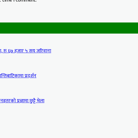
xt time I comment.
मा, रु ६७ हजार ५ सय जरिवाना
्तिबाटिकामा प्रदर्शन
इतरको प्रज्ञामा छुट्टै भेला