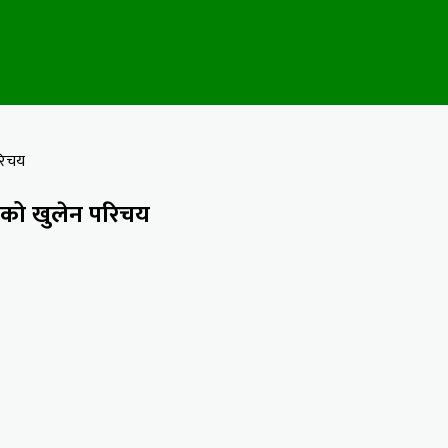
रिचय
लकको खुलेन परिचय