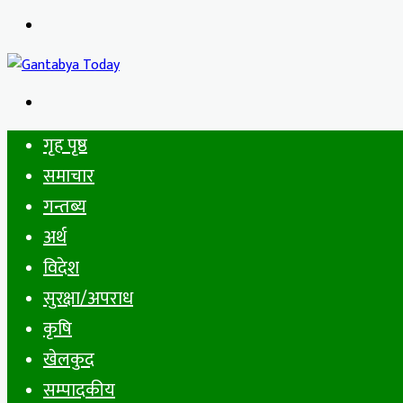
Menu
Search
for
गृह पृष्ठ
समाचार
गन्तब्य
अर्थ
विदेश
सुरक्षा/अपराध
कृषि
खेलकुद
सम्पादकीय