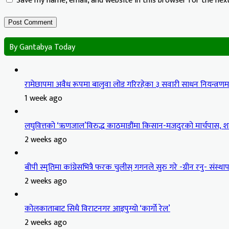
Save my name, email, and website in this browser for the ne
By Gantabya Today
रामेछापमा अवैध रूपमा बालुवा लोड गरिरहेका ३ सवारी साधन नियन्त्रण
1 week ago
लघुवित्तको ‘ऋणजाल’विरुद्ध काठमाडौंमा किसान-मजदुरको मार्चपास, शान
2 weeks ago
बीपी स्मृतिमा कांग्रेसभित्रै फरक चुलीस् गगनले सुरु गरे -ग्रीन रनु- संस्थापन
2 weeks ago
कोलकाताबाट सिधै विराटनगर आइपुग्यो ‘कार्गो रेल’
2 weeks ago