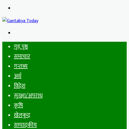
Menu
Search
for
गृह पृष्ठ
समाचार
गन्तब्य
अर्थ
विदेश
सुरक्षा/अपराध
कृषि
खेलकुद
सम्पादकीय