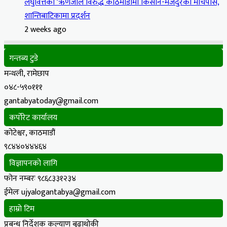
लघुवित्तको ‘ऋणजाल’विरुद्ध काठमाडौंमा किसान-मजदुरको मार्चपास,
शान्तिबाटिकामा प्रदर्शन
2 weeks ago
गन्तब्य टुडे
मन्थली, रामेछाप
०४८-५९०१११
gantabyatoday@gmail.com
कर्पोरेट कार्यालय
कोटेश्वर, काठमाडौं
९८४४०४४४६४
विज्ञापनको लागि
फोन नम्बरः ९८६८३३१२३४
ईमेलः ujyalogantabya@gmail.com
हाम्रो टिम
प्रबन्ध निर्देशक कल्याण बुढाथोकी