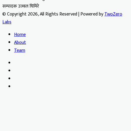
सम्पादक उज्वल घिमिरे
© Copyright 2026, All Rights Reserved | Powered by
TwoZero
Labs
Home
About
Team
Facebook
X
YouTube
Instagram
Facebook
X
WhatsApp
Telegram
Viber
Back
to
top
button