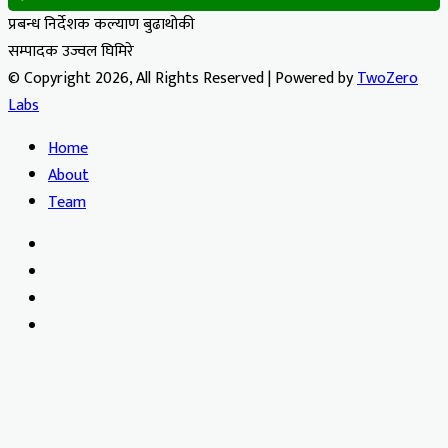
प्रबन्ध निर्देशक कल्याण बुढाथोकी
सम्पादक उज्वल घिमिरे
© Copyright 2026, All Rights Reserved | Powered by
TwoZero
Labs
Home
About
Team
Facebook
X
YouTube
Instagram
Facebook
X
WhatsApp
Telegram
Viber
Back
to
top