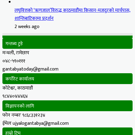
लघुवित्तको ‘ऋणजाल’विरुद्ध काठमाडौंमा किसान-मजदुरको मार्चपास,
शान्तिबाटिकामा प्रदर्शन
2 weeks ago
गन्तब्य टुडे
मन्थली, रामेछाप
०४८-५९०१११
gantabyatoday@gmail.com
कर्पोरेट कार्यालय
कोटेश्वर, काठमाडौं
९८४४०४४४६४
विज्ञापनको लागि
फोन नम्बरः ९८६८३३१२३४
ईमेलः ujyalogantabya@gmail.com
हाम्रो टिम