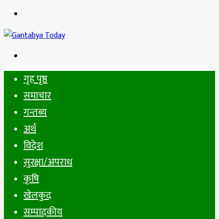
Menu
Search
for
गृह पृष्ठ
समाचार
गन्तब्य
अर्थ
विदेश
सुरक्षा/अपराध
कृषि
खेलकुद
सम्पादकीय