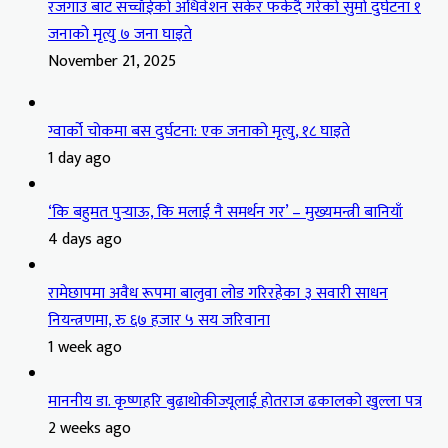
रजगाउँ बाट सच्चाँईको अधिवेशन सकेर फर्कदै गरेको सुमो दुर्घटना १
जनाको मृत्यु ७ जना घाइते
November 21, 2025
ग्वार्को चोकमा बस दुर्घटना: एक जनाको मृत्यु, १८ घाइते
1 day ago
‘कि बहुमत पुर्‍याऊ, कि मलाई नै समर्थन गर’ – मुख्यमन्त्री बानियाँ
4 days ago
रामेछापमा अवैध रूपमा बालुवा लोड गरिरहेका ३ सवारी साधन
नियन्त्रणमा, रु ६७ हजार ५ सय जरिवाना
1 week ago
माननीय डा. कृष्णहरि बुढाथोकीज्यूलाई होतराज ढकालको खुल्ला पत्र
2 weeks ago