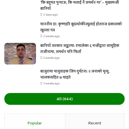
‘कि बहुमत पुर्‍याऊ, कि मलाई नै समर्थन गर’ – मुख्यमन्त्री
बानियाँ
5 days ago
माननीय डा. कृष्णहरि बुढाथोकीज्यूलाई होतराज ढकालको
खुल्ला पत्र
2 weeks ago
बानियाँ सरकार सङ्कटमा: एमालेका ६ मन्त्रीद्वारा सामूहिक
राजीनामा, समर्थन पनि फिर्ता
2 weeks ago
बाजुरामा यात्रुवाहक जिप दुर्घटना: २ जनाको मृत्यु,
चालकसहित ७ घाइते
3 weeks ago
All (644)
Popular
Recent