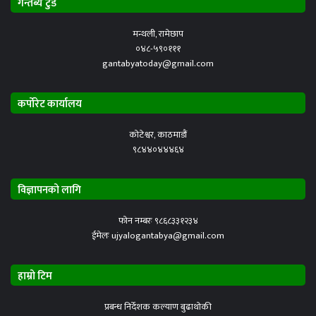
गन्तब्य टुडे
मन्थली, रामेछाप
०४८-५९०१११
gantabyatoday@gmail.com
कर्पोरेट कार्यालय
कोटेश्वर, काठमाडौं
९८४४०४४४६४
विज्ञापनको लागि
फोन नम्बरः ९८६८३३१२३४
ईमेलः ujyalogantabya@gmail.com
हाम्रो टिम
प्रबन्ध निर्देशक कल्याण बुढाथोकी