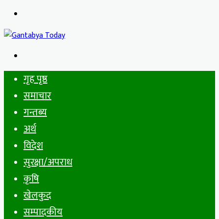
Menu
Search
for
गृह पृष्ठ
समाचार
गन्तब्य
अर्थ
विदेश
सुरक्षा/अपराध
कृषि
खेलकुद
सम्पादकीय