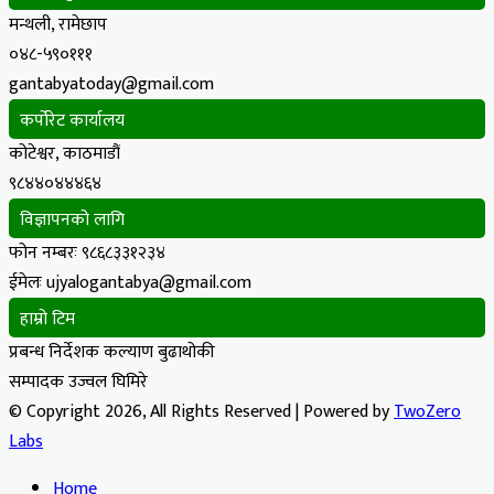
मन्थली, रामेछाप
०४८-५९०१११
gantabyatoday@gmail.com
कर्पोरेट कार्यालय
कोटेश्वर, काठमाडौं
९८४४०४४४६४
विज्ञापनको लागि
फोन नम्बरः ९८६८३३१२३४
ईमेलः ujyalogantabya@gmail.com
हाम्रो टिम
प्रबन्ध निर्देशक कल्याण बुढाथोकी
सम्पादक उज्वल घिमिरे
© Copyright 2026, All Rights Reserved | Powered by
TwoZero
Labs
Home