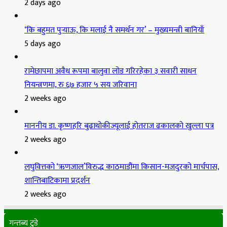
2 days ago
‘कि बहुमत पुर्‍याऊ, कि मलाई नै समर्थन गर’ – मुख्यमन्त्री बानियाँ
5 days ago
रामेछापमा अवैध रूपमा बालुवा लोड गरिरहेका ३ सवारी साधन
नियन्त्रणमा, रु ६७ हजार ५ सय जरिवाना
2 weeks ago
माननीय डा. कृष्णहरि बुढाथोकीज्यूलाई होतराज ढकालको खुल्ला पत्र
2 weeks ago
लघुवित्तको ‘ऋणजाल’विरुद्ध काठमाडौंमा किसान-मजदुरको मार्चपास,
शान्तिबाटिकामा प्रदर्शन
2 weeks ago
गन्तब्य टुडे