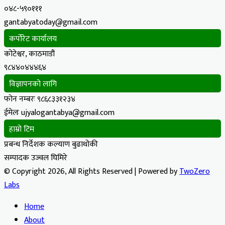
०४८-५९०१११
gantabyatoday@gmail.com
कर्पोरेट कार्यालय
कोटेश्वर, काठमाडौं
९८४४०४४४६४
विज्ञापनको लागि
फोन नम्बरः ९८६८३३१२३४
ईमेलः ujyalogantabya@gmail.com
हाम्रो टिम
प्रबन्ध निर्देशक कल्याण बुढाथोकी
सम्पादक उज्वल घिमिरे
© Copyright 2026, All Rights Reserved | Powered by
TwoZero
Labs
Home
About