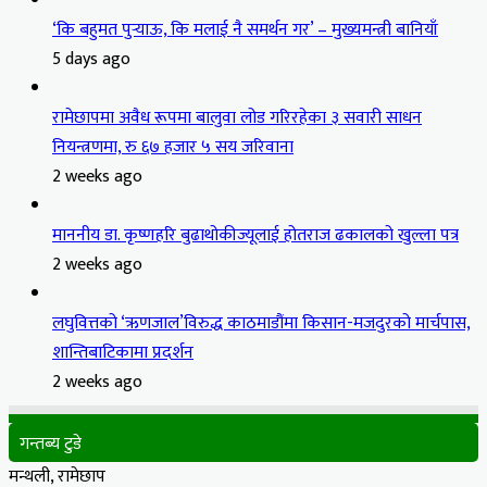
‘कि बहुमत पुर्‍याऊ, कि मलाई नै समर्थन गर’ – मुख्यमन्त्री बानियाँ
5 days ago
रामेछापमा अवैध रूपमा बालुवा लोड गरिरहेका ३ सवारी साधन
नियन्त्रणमा, रु ६७ हजार ५ सय जरिवाना
2 weeks ago
माननीय डा. कृष्णहरि बुढाथोकीज्यूलाई होतराज ढकालको खुल्ला पत्र
2 weeks ago
लघुवित्तको ‘ऋणजाल’विरुद्ध काठमाडौंमा किसान-मजदुरको मार्चपास,
शान्तिबाटिकामा प्रदर्शन
2 weeks ago
गन्तब्य टुडे
मन्थली, रामेछाप