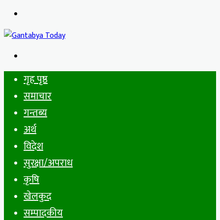
Menu
Search
for
गृह पृष्ठ
समाचार
गन्तब्य
अर्थ
विदेश
सुरक्षा/अपराध
कृषि
खेलकुद
सम्पादकीय