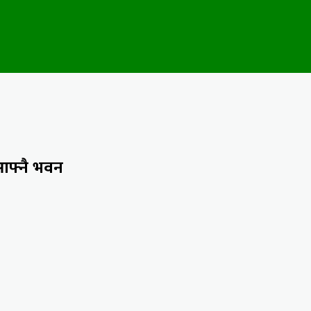
 आफ्नै भवन