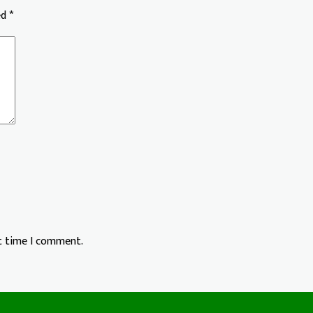
ed
*
xt time I comment.