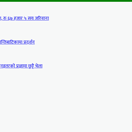
मा, रु ६७ हजार ५ सय जरिवाना
्तिबाटिकामा प्रदर्शन
इतरको प्रज्ञामा छुट्टै भेला