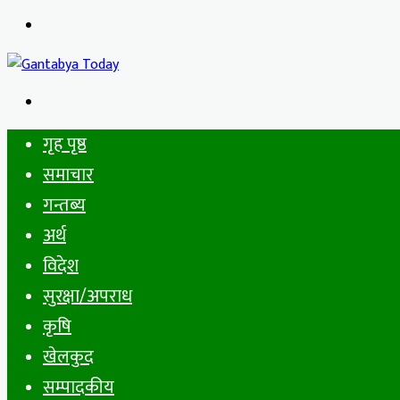
Menu
Search
for
गृह पृष्ठ
समाचार
गन्तब्य
अर्थ
विदेश
सुरक्षा/अपराध
कृषि
खेलकुद
सम्पादकीय