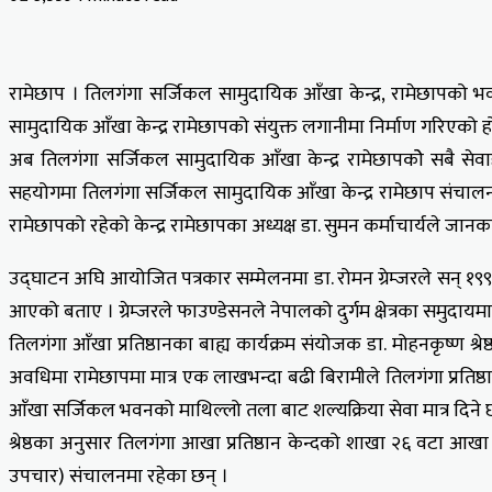
Facebook
X
LinkedIn
Tumblr
Pinterest
Reddit
VKontakte
Odnoklassniki
Pocket
रामेछाप । तिलगंगा सर्जिकल सामुदायिक आँखा केन्द्र, रामेछापको
सामुदायिक आँखा केन्द्र रामेछापको संयुक्त लगानीमा निर्माण गरिएको ह
अब तिलगंगा सर्जिकल सामुदायिक आँखा केन्द्र रामेछापकोे सबै सेवाह
सहयोगमा तिलगंगा सर्जिकल सामुदायिक आँखा केन्द्र रामेछाप संचा
रामेछापको रहेको केन्द्र रामेछापका अध्यक्ष डा. सुमन कर्माचार्यले जानक
उद्घाटन अघि आयोजित पत्रकार सम्मेलनमा डा. रोमन ग्रेम्जरले सन् १९
आएको बताए । ग्रेम्जरले फाउण्डेसनले नेपालको दुर्गम क्षेत्रका समुदा
तिलगंगा आँखा प्रतिष्ठानका बाह्य कार्यक्रम संयोजक डा. मोहनकृष्ण श्
अवधिमा रामेछापमा मात्र एक लाखभन्दा बढी बिरामीले तिलगंगा प्रतिष्
आँखा सर्जिकल भवनको माथिल्लो तला बाट शल्यक्रिया सेवा मात्र दिने 
श्रेष्ठका अनुसार तिलगंगा आखा प्रतिष्ठान केन्दको शाखा २६ वटा आख
उपचार) संचालनमा रहेका छन् ।