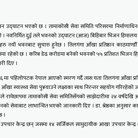
 भवन उद्घाटन भएको छ । तामाकोसी सेवा समिति परिसरमा निर्माणाधि
ो । नवनिर्मित दुई तले भवनको उद्घाटन (आज) बिहिबार भिजन हिमालय फाउण्
रु नयाँ भवनबाट सुचारु हुनेछ । तिलगंगा आँखा प्रतिष्ठान काठमाण्डौँ 
लनमा रहेको छ । करिब डेढ करोडमा बनेको भवनको ५५ प्रतिशत भिजन हिम
ारी दिए ।
९६ मा पहिलोपटक नेपाल आएको स्मरण गर्दै त्यस यता तिलगंगा आँखा प्रतिष
यमा आँखा स्वास्थ्य सेवा पु¥याउने लक्ष्यका साथ निरन्तर सहयोग गरिरहेक
रेष्ठले रामेछापमा तामाकोसी सेवा समितिसँगको साझेदारीमा २४ वर्षदेखि आ
ठानको सेवाबाट लाभान्वित भएको जानकारी दिए । डा. श्रेष्ठका अनुसार का
छ ।
ा उपचार केन्द्र छन् जसमा १४ सर्जिकल सामुदायीक आखा उपचार केन्द्र (