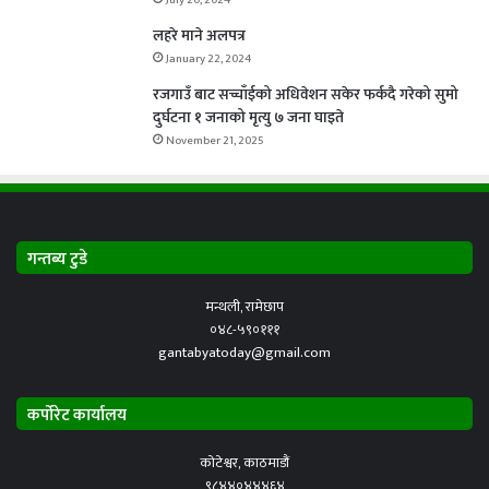
July 20, 2024
लहरे माने अलपत्र
January 22, 2024
रजगाउँ बाट सच्चाँईको अधिवेशन सकेर फर्कदै गरेको सुमो
दुर्घटना १ जनाको मृत्यु ७ जना घाइते
November 21, 2025
गन्तब्य टुडे
मन्थली, रामेछाप
०४८-५९०१११
gantabyatoday@gmail.com
कर्पोरेट कार्यालय
कोटेश्वर, काठमाडौं
९८४४०४४४६४