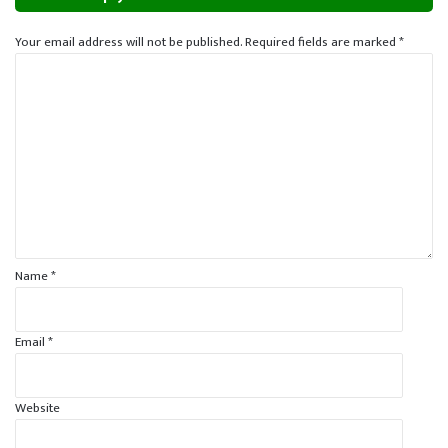
Your email address will not be published.
Required fields are marked
*
C
o
m
m
e
n
t
*
Name
*
Email
*
Website