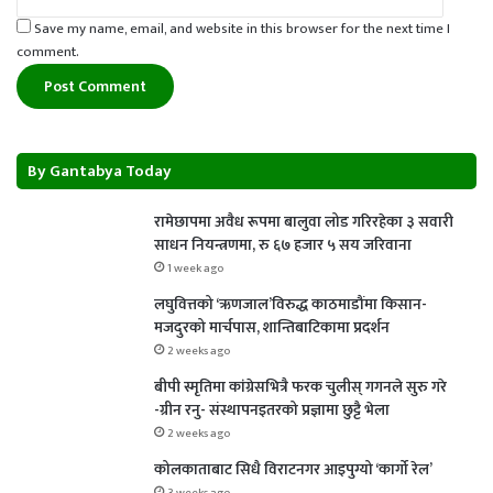
Save my name, email, and website in this browser for the next time I
comment.
By Gantabya Today
रामेछापमा अवैध रूपमा बालुवा लोड गरिरहेका ३ सवारी
साधन नियन्त्रणमा, रु ६७ हजार ५ सय जरिवाना
1 week ago
लघुवित्तको ‘ऋणजाल’विरुद्ध काठमाडौंमा किसान-
मजदुरको मार्चपास, शान्तिबाटिकामा प्रदर्शन
2 weeks ago
बीपी स्मृतिमा कांग्रेसभित्रै फरक चुलीस् गगनले सुरु गरे
-ग्रीन रनु- संस्थापनइतरको प्रज्ञामा छुट्टै भेला
2 weeks ago
कोलकाताबाट सिधै विराटनगर आइपुग्यो ‘कार्गो रेल’