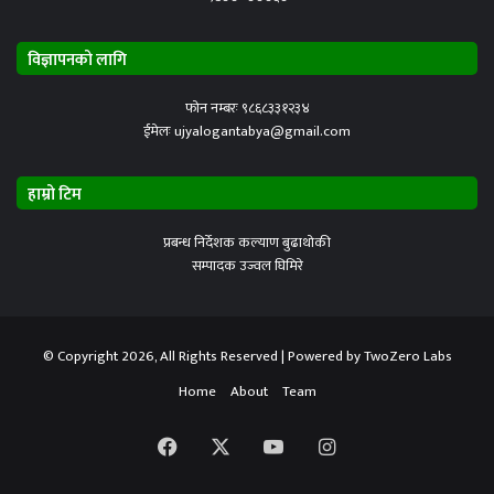
विज्ञापनको लागि
फोन नम्बरः ९८६८३३१२३४
ईमेलः ujyalogantabya@gmail.com
हाम्रो टिम
प्रबन्ध निर्देशक कल्याण बुढाथोकी
सम्पादक उज्वल घिमिरे
© Copyright 2026, All Rights Reserved | Powered by
TwoZero Labs
Home
About
Team
Facebook
X
YouTube
Instagram