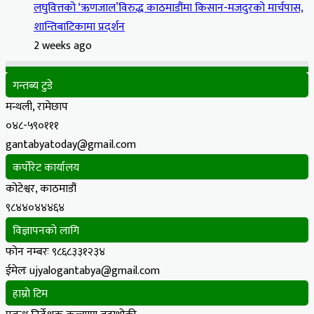
लघुवित्तको ‘ऋणजाल’विरुद्ध काठमाडौंमा किसान-मजदुरको मार्चपास,
शान्तिबाटिकामा प्रदर्शन
2 weeks ago
गन्तब्य टुडे
मन्थली, रामेछाप
०४८-५९०१११
gantabyatoday@gmail.com
कर्पोरेट कार्यालय
कोटेश्वर, काठमाडौं
९८४४०४४४६४
विज्ञापनको लागि
फोन नम्बरः ९८६८३३१२३४
ईमेलः ujyalogantabya@gmail.com
हाम्रो टिम