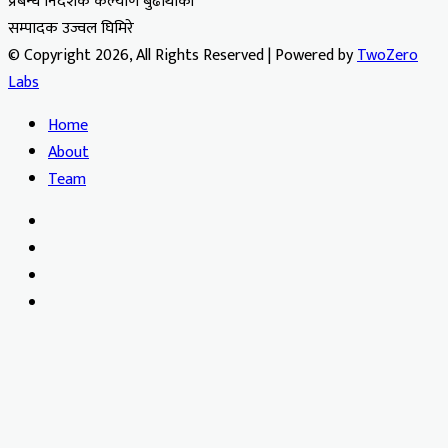
प्रबन्ध निर्देशक कल्याण बुढाथोकी
सम्पादक उज्वल घिमिरे
© Copyright 2026, All Rights Reserved | Powered by
TwoZero
Labs
Home
About
Team
Facebook
X
YouTube
Instagram
Facebook
X
WhatsApp
Telegram
Viber
Back
to
top
button