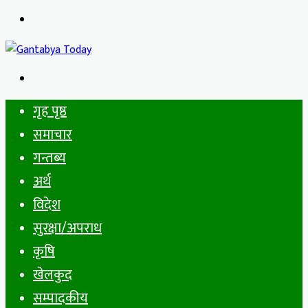
Menu
Search
for
गृह पृष्ठ
समाचार
गन्तब्य
अर्थ
विदेश
सुरक्षा/अपराध
कृषि
खेलकुद
सम्पादकीय