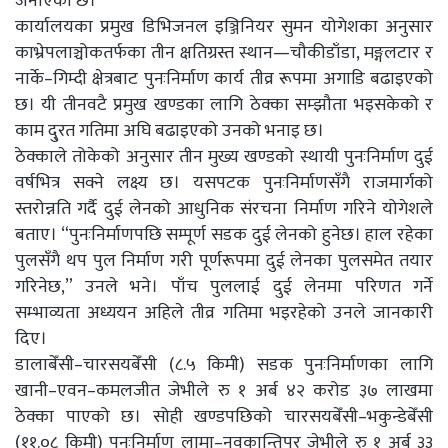
जनाएको छ।
कार्यालयका प्रमुख डिभिजनल इञ्जिनियर सुमन योगेशका अनुसार
काभ्रेपलाञ्चोकतर्फका तीन क्षतिग्रस्त स्थान—चौकीडाँडा, मङ्गलटार र
नार्के–गिम्दी क्षेत्रबाट पुनःनिर्माण कार्य तीव्र रूपमा अगाडि बढाइएको
छ। यी तीनवटै प्रमुख खण्डका लागि ठेक्का सम्झौता भइसकेको र
काम दु्रत गतिमा अघि बढाइएको उनको भनाइ छ।
ठेक्काले तोकेको अनुसार तीन मुख्य खण्डको स्थायी पुनःनिर्माण दुई
वर्षभित्र सक्ने लक्ष्य छ। यसपटक पुनःनिर्माणसँगै राजमार्गको
स्तरोन्नति गर्दै दुई लेनको आधुनिक संरचना निर्माण गरिने योगेशले
बताए। “पुनःनिर्माणपछि सम्पूर्ण सडक दुई लेनको हुनेछ। हाल रहेका
पुलसँगै थप पुल निर्माण गरी पूर्णरूपमा दुई लेनका पुलसमेत तयार
गरिनेछ,” उनले भने। पाँच पुललाई दुई लेनमा परिणत गर्ने
सम्भाव्यता अध्ययन अहिले तीव्र गतिमा भइरहेको उनले जानकारी
दिए।
डालाबेँसी–चारसयबेँसी (८.५ किमी) सडक पुनःनिर्माणका लागि
खानी–एवन–कमलजीत जेभीले रु १ अर्ब ४२ करोड ३७ लाखमा
ठेक्का पाएको छ। सोही खण्डपछिको चारसयबेँसी–भकुन्डेबेँसी
(११.०८ किमी) पुनःनिर्माण लामा–नवकान्तिपुर जेभीले रु १ अर्ब ३३