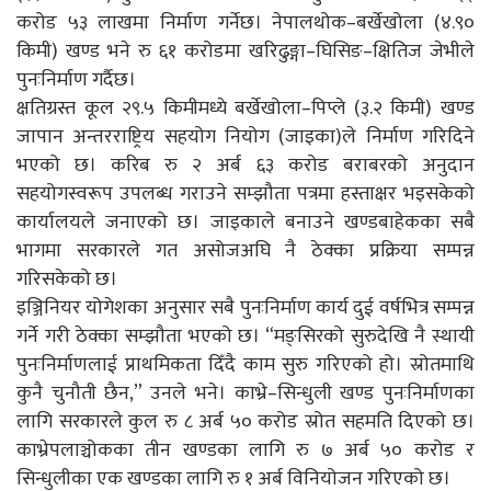
करोड ५३ लाखमा निर्माण गर्नेछ। नेपालथोक–बर्खेखोला (४.९०
किमी) खण्ड भने रु ६१ करोडमा खरिढुङ्गा–घिसिङ–क्षितिज जेभीले
पुनःनिर्माण गर्दैछ।
क्षतिग्रस्त कूल २९.५ किमीमध्ये बर्खेखोला–पिप्ले (३.२ किमी) खण्ड
जापान अन्तरराष्ट्रिय सहयोग नियोग (जाइका)ले निर्माण गरिदिने
भएको छ। करिब रु २ अर्ब ६३ करोड बराबरको अनुदान
सहयोगस्वरूप उपलब्ध गराउने सम्झौता पत्रमा हस्ताक्षर भइसकेको
कार्यालयले जनाएको छ। जाइकाले बनाउने खण्डबाहेकका सबै
भागमा सरकारले गत असोजअघि नै ठेक्का प्रक्रिया सम्पन्न
गरिसकेको छ।
इञ्जिनियर योगेशका अनुसार सबै पुनःनिर्माण कार्य दुई वर्षभित्र सम्पन्न
गर्ने गरी ठेक्का सम्झौता भएको छ। “मङ्सिरको सुरुदेखि नै स्थायी
पुनःनिर्माणलाई प्राथमिकता दिँदै काम सुरु गरिएको हो। स्रोतमाथि
कुनै चुनौती छैन,” उनले भने। काभ्रे–सिन्धुली खण्ड पुनःनिर्माणका
लागि सरकारले कुल रु ८ अर्ब ५० करोड स्रोत सहमति दिएको छ।
काभ्रेपलाञ्चोकका तीन खण्डका लागि रु ७ अर्ब ५० करोड र
सिन्धुलीका एक खण्डका लागि रु १ अर्ब विनियोजन गरिएको छ।