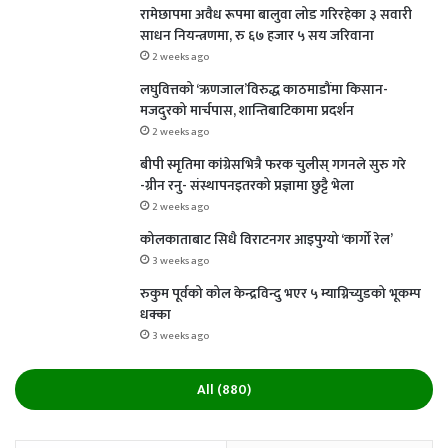
रामेछापमा अवैध रूपमा बालुवा लोड गरिरहेका ३ सवारी
साधन नियन्त्रणमा, रु ६७ हजार ५ सय जरिवाना
2 weeks ago
लघुवित्तको ‘ऋणजाल’विरुद्ध काठमाडौंमा किसान-
मजदुरको मार्चपास, शान्तिबाटिकामा प्रदर्शन
2 weeks ago
बीपी स्मृतिमा कांग्रेसभित्रै फरक चुलीस् गगनले सुरु गरे
-ग्रीन रनु- संस्थापनइतरको प्रज्ञामा छुट्टै भेला
2 weeks ago
कोलकाताबाट सिधै विराटनगर आइपुग्यो ‘कार्गो रेल’
3 weeks ago
रुकुम पूर्वको कोल केन्द्रविन्दु भएर ५ म्याग्निच्युडको भूकम्प
धक्का
3 weeks ago
All (880)