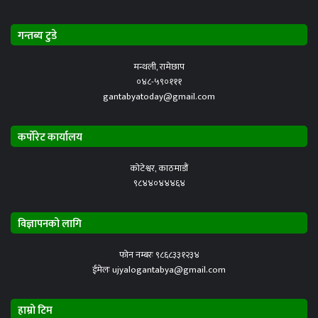
गन्तब्य टुडे
मन्थली, रामेछाप
०४८-५९०१११
gantabyatoday@gmail.com
कर्पोरेट कार्यालय
कोटेश्वर, काठमाडौं
९८४४०४४४६४
विज्ञापनको लागि
फोन नम्बरः ९८६८३३१२३४
ईमेलः ujyalogantabya@gmail.com
हाम्रो टिम