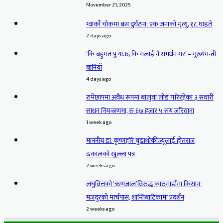
November 21, 2025
ग्वार्को चोकमा बस दुर्घटना: एक जनाको मृत्यु, १८ घाइते
2 days ago
‘कि बहुमत पुर्‍याऊ, कि मलाई नै समर्थन गर’ – मुख्यमन्त्री
बानियाँ
4 days ago
रामेछापमा अवैध रूपमा बालुवा लोड गरिरहेका ३ सवारी
साधन नियन्त्रणमा, रु ६७ हजार ५ सय जरिवाना
1 week ago
माननीय डा. कृष्णहरि बुढाथोकीज्यूलाई होतराज
ढकालको खुल्ला पत्र
2 weeks ago
लघुवित्तको ‘ऋणजाल’विरुद्ध काठमाडौंमा किसान-
मजदुरको मार्चपास, शान्तिबाटिकामा प्रदर्शन
2 weeks ago