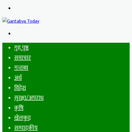
Menu
Search
for
गृह पृष्ठ
समाचार
गन्तब्य
अर्थ
विदेश
सुरक्षा/अपराध
कृषि
खेलकुद
सम्पादकीय