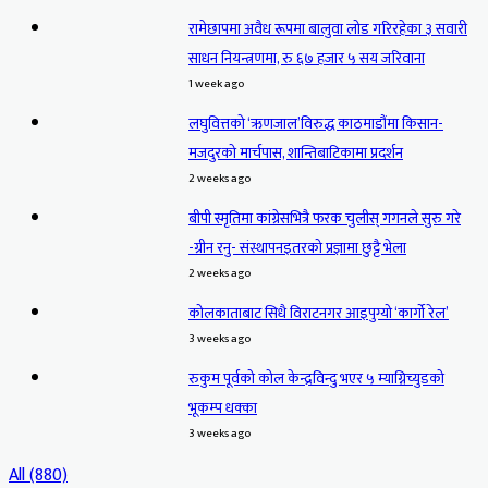
रामेछापमा अवैध रूपमा बालुवा लोड गरिरहेका ३ सवारी
साधन नियन्त्रणमा, रु ६७ हजार ५ सय जरिवाना
1 week ago
लघुवित्तको ‘ऋणजाल’विरुद्ध काठमाडौंमा किसान-
मजदुरको मार्चपास, शान्तिबाटिकामा प्रदर्शन
2 weeks ago
बीपी स्मृतिमा कांग्रेसभित्रै फरक चुलीस् गगनले सुरु गरे
-ग्रीन रनु- संस्थापनइतरको प्रज्ञामा छुट्टै भेला
2 weeks ago
कोलकाताबाट सिधै विराटनगर आइपुग्यो ‘कार्गो रेल’
3 weeks ago
रुकुम पूर्वको कोल केन्द्रविन्दु भएर ५ म्याग्निच्युडको
भूकम्प धक्का
3 weeks ago
All (880)