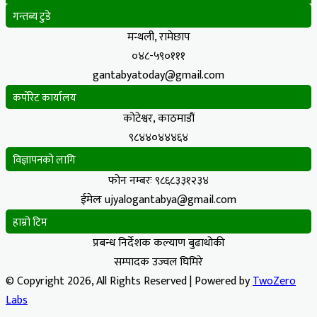
गन्तब्य टुडे
मन्थली, रामेछाप
०४८-५९०१११
gantabyatoday@gmail.com
कर्पोरेट कार्यालय
कोटेश्वर, काठमाडौं
९८४४०४४४६४
विज्ञापनको लागि
फोन नम्बरः ९८६८३३१२३४
ईमेलः ujyalogantabya@gmail.com
हाम्रो टिम
प्रबन्ध निर्देशक कल्याण बुढाथोकी
सम्पादक उज्वल घिमिरे
© Copyright 2026, All Rights Reserved | Powered by
TwoZero
Labs