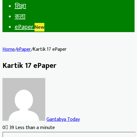
शिक्षा
कला
ePaper
New
Home
/
ePaper
/
Kartik 17 ePaper
Kartik 17 ePaper
Gantabya Today
0
39
Less than a minute
Facebook
X
LinkedIn
Tumblr
Pinterest
Reddit
VKontakte
Odnoklassniki
Pocket