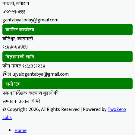
मन्थली, रामेछाप
०४८-५९०१११
gantabyatoday@gmail.com
कर्पोरेट कार्यालय
कोटेश्वर, काठमाडौं
९८४४०४४४६४
विज्ञापनको लागि
फोन नम्बरः ९८६८३३१२३४
ईमेलः ujyalogantabya@gmail.com
हाम्रो टिम
प्रबन्ध निर्देशक कल्याण बुढाथोकी
सम्पादक उज्वल घिमिरे
© Copyright 2026, All Rights Reserved | Powered by
TwoZero
Labs
Home