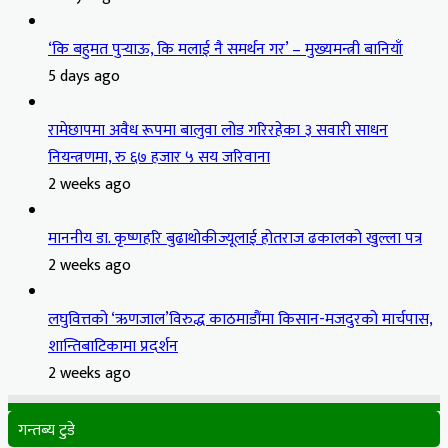
‘कि बहुमत पुर्‍याऊ, कि मलाई नै समर्थन गर’ – मुख्यमन्त्री बानियाँ
5 days ago
रामेछापमा अवैध रूपमा बालुवा लोड गरिरहेका ३ सवारी साधन
नियन्त्रणमा, रु ६७ हजार ५ सय जरिवाना
2 weeks ago
माननीय डा. कृष्णहरि बुढाथोकीज्यूलाई होतराज ढकालको खुल्ला पत्र
2 weeks ago
लघुवित्तको ‘ऋणजाल’विरुद्ध काठमाडौंमा किसान-मजदुरको मार्चपास,
शान्तिबाटिकामा प्रदर्शन
2 weeks ago
गन्तब्य टुडे