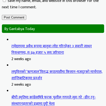
Save my name, email, and website in this browser for the
next time I comment.
By Gantabya Today
रामेछापमा अवैध रूपमा बालुवा लोड गरिरहेका ३ सवारी साधन
नियन्त्रणमा, रु ६७ हजार ५ सय जरिवाना
2 weeks ago
लघुवित्तको ‘ऋणजाल’विरुद्ध काठमाडौंमा किसान-मजदुरको मार्चपास,
शान्तिबाटिकामा प्रदर्शन
2 weeks ago
बीपी स्मृतिमा कांग्रेसभित्रै फरक चुलीस् गगनले सुरु गरे -ग्रीन रनु-
संस्थापनइतरको प्रज्ञामा छुट्टै भेला