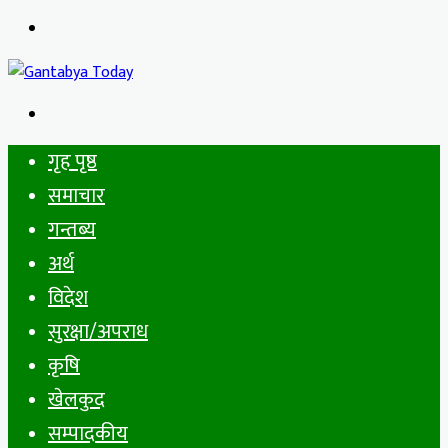
Menu
Search
for
गृह पृष्ठ
समाचार
गन्तब्य
अर्थ
विदेश
सुरक्षा/अपराध
कृषि
खेलकुद
सम्पादकीय