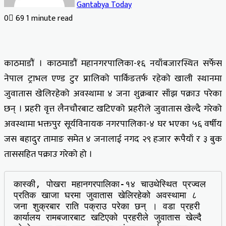
Gantabya Today
0
69
1 minute read
Facebook
X
LinkedIn
Tumblr
Pinterest
Reddit
VKontakte
Odnoklassniki
Pocket
काठमाडौं । काठमाडौं महानगरपालिका-१६ नयाँबजारस्थित सर्फेस
नेपाल ट्राभल एण्ड टुर प्रालिको पार्किङतर्फ रहेको खाली स्थानमा
जुवातास खेलिरहेको अवस्थामा ४ जना शुक्रबार साँझ पक्राउ परेका
छन् । प्रहरी वृत्त लैनचौरबाट खटिएको प्रहरीले जुवातास खेल्दै गरेको
अवस्थामा भक्तपुर सूर्यविनायक नगरपालिका-४ घर भएका ५६ वर्षीय
जस बहादुर तामाङ समेत ४ जनालाई नगद २९ हजार रूपैयाँ र ३ बुक
ताससहित पक्राउ गरेको हो ।
कास्की, पोखरा महानगरपालिका-१४ चाउथेस्थित प्रज्वल 
प्रतिक खाजा घरमा जुवातास खेलिरहेको अवस्थामा ८ 
जना शुक्रबार राति पक्राउ परेका छन् । वडा प्रहरी 
कार्यालय रामबजारबाट खटिएको प्रहरीले जुवातास खेल्दै 