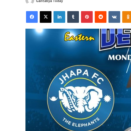
Gantabya Today
Facebook
X
LinkedIn
Tumblr
Pinterest
Reddit
VKonta