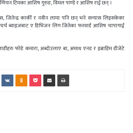
ाम्पियन टिमका आशिष गुरुङ, विमल पाण्डे र आशिष राई छन् ।
, जितेन्द्र कार्की र नवीन लामा पनि छन् भने सन्यास लिइसकेका
स्तै चर्च ब्वाइजबाट ए डिभिजन लिग जितेका फरवार्ड आशिष चापागाईं
लाडीहरु फोडे कमारा, अब्दोउलाए बा, अमाथ एनड र इब्राहिम डीजेटे
Reddit
VKontakte
Odnoklassniki
Pocket
Share via Email
Print