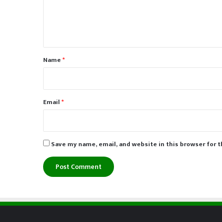
e
n
t
*
Name
*
Email
*
Save my name, email, and website in this browser for 