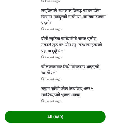
1 week ago
लघुवित्तको ‘ऋणजाल’विरुद्ध काठमाडौंमा
किसान-मजदुरको मार्चपास, शान्तिबाटिकामा
प्रदर्शन
2 weeks ago
बीपी स्मृतिमा कांग्रेसभित्रै फरक चुलीस्
गगनले सुरु गरे -ग्रीन रनु- संस्थापनइतरको
प्रज्ञामा छुट्टै भेला
2 weeks ago
कोलकाताबाट सिधै विराटनगर आइपुग्यो
‘कार्गो रेल’
3 weeks ago
रुकुम पूर्वको कोल केन्द्रविन्दु भएर ५
म्याग्निच्युडको भूकम्प धक्का
3 weeks ago
All (880)