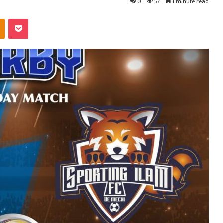
0
57
1 minute read
kte
Odnoklassniki
Pocket