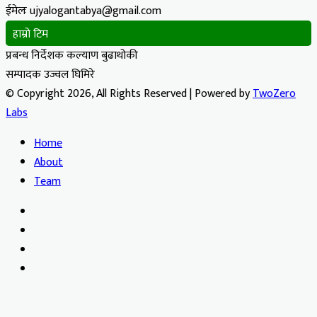
ईमेलः ujyalogantabya@gmail.com
हाम्रो टिम
प्रबन्ध निर्देशक कल्याण बुढाथोकी
सम्पादक उज्वल घिमिरे
© Copyright 2026, All Rights Reserved | Powered by
TwoZero
Labs
Home
About
Team
Facebook
X
YouTube
Instagram
Facebook
X
WhatsApp
Telegram
Viber
Back