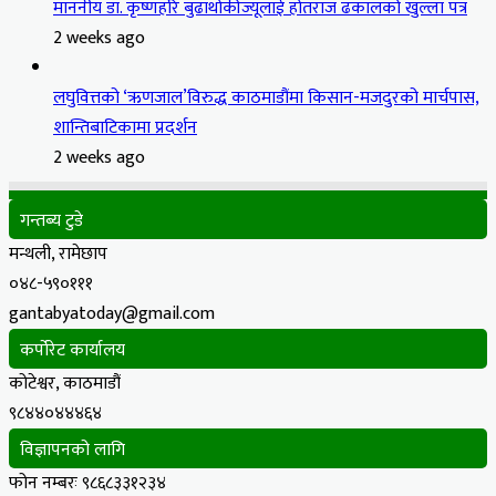
माननीय डा. कृष्णहरि बुढाथोकीज्यूलाई होतराज ढकालको खुल्ला पत्र
2 weeks ago
लघुवित्तको ‘ऋणजाल’विरुद्ध काठमाडौंमा किसान-मजदुरको मार्चपास,
शान्तिबाटिकामा प्रदर्शन
2 weeks ago
गन्तब्य टुडे
मन्थली, रामेछाप
०४८-५९०१११
gantabyatoday@gmail.com
कर्पोरेट कार्यालय
कोटेश्वर, काठमाडौं
९८४४०४४४६४
विज्ञापनको लागि
फोन नम्बरः ९८६८३३१२३४