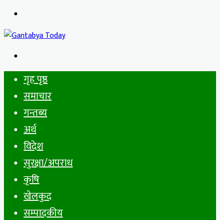
Menu
Search
for
गृह पृष्ठ
समाचार
गन्तब्य
अर्थ
विदेश
सुरक्षा/अपराध
कृषि
खेलकुद
सम्पादकीय