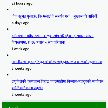
23 hours ago
‘कि बहुमत पुर्‍याऊ, कि मलाई नै समर्थन गर’ – मुख्यमन्त्री बानियाँ
4 days ago
रामेछापमा अवैध रूपमा बालुवा लोड गरिरहेका ३ सवारी साधन
नियन्त्रणमा, रु ६७ हजार ५ सय जरिवाना
1 week ago
माननीय डा. कृष्णहरि बुढाथोकीज्यूलाई होतराज ढकालको खुल्ला पत्र
2 weeks ago
लघुवित्तको ‘ऋणजाल’विरुद्ध काठमाडौंमा किसान-मजदुरको मार्चपास,
शान्तिबाटिकामा प्रदर्शन
2 weeks ago