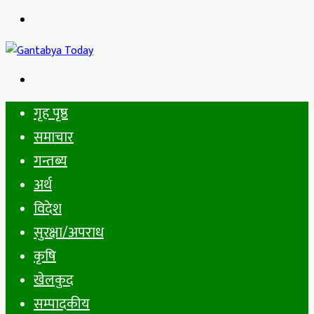
Menu
Search
for
गृह पृष्ठ
समाचार
गन्तब्य
अर्थ
विदेश
सुरक्षा/अपराध
कृषि
खेलकुद
सम्पादकीय