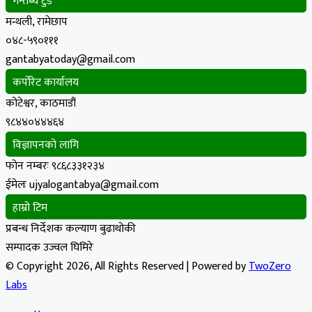
गन्तब्य टुडे
मन्थली, रामेछाप
०४८-५९०१११
gantabyatoday@gmail.com
कर्पोरेट कार्यालय
कोटेश्वर, काठमाडौं
९८४४०४४४६४
विज्ञापनको लागि
फोन नम्बरः ९८६८३३१२३४
ईमेलः ujyalogantabya@gmail.com
हाम्रो टिम
प्रबन्ध निर्देशक कल्याण बुढाथोकी
सम्पादक उज्वल घिमिरे
© Copyright 2026, All Rights Reserved | Powered by
TwoZero
Labs