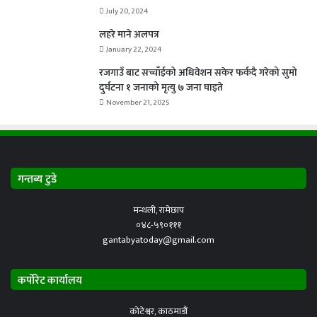
July 20, 2024
लहरे माने अलपत्र
January 22, 2024
रजगाउँ बाट सच्चाँईको अधिवेशन सकेर फर्कदै गरेको सुमो
दुर्घटना १ जनाको मृत्यु ७ जना घाइते
November 21, 2025
गन्तब्य टुडे
मन्थली, रामेछाप
०४८-५९०१११
gantabyatoday@gmail.com
कर्पोरेट कार्यालय
कोटेश्वर, काठमाडौं