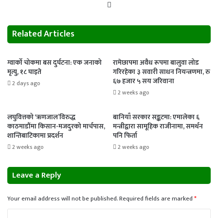
Website
Related Articles
ग्वार्को चोकमा बस दुर्घटना: एक जनाको
रामेछापमा अवैध रूपमा बालुवा लोड
मृत्यु, १८ घाइते
गरिरहेका ३ सवारी साधन नियन्त्रणमा, रु
६७ हजार ५ सय जरिवाना
2 days ago
2 weeks ago
लघुवित्तको ‘ऋणजाल’विरुद्ध
बानियाँ सरकार सङ्कटमा: एमालेका ६
काठमाडौंमा किसान-मजदुरको मार्चपास,
मन्त्रीद्वारा सामूहिक राजीनामा, समर्थन
शान्तिबाटिकामा प्रदर्शन
पनि फिर्ता
2 weeks ago
2 weeks ago
Leave a Reply
Your email address will not be published.
Required fields are marked
*
C