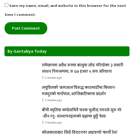
Save my name, email, and website in this browser for the next
time I comment.
By Gantabya Today
रामेछापमा अवैध रूपमा बालुवा लोड गरिरहेका ३ सवारी
साधन नियन्त्रणमा, रु ६७ हजार ५ सय जरिवाना
2 weeks ago
लघुवित्तको ‘ऋणजाल’विरुद्ध काठमाडौंमा किसान-
मजदुरको मार्चपास, शान्तिबाटिकामा प्रदर्शन
2 weeks ago
बीपी स्मृतिमा कांग्रेसभित्रै फरक चुलीस् गगनले सुरु गरे
-ग्रीन रनु- संस्थापनइतरको प्रज्ञामा छुट्टै भेला
3 weeks ago
कोलकाताबाट सिधै विराटनगर आइपुग्यो ‘कार्गो रेल’