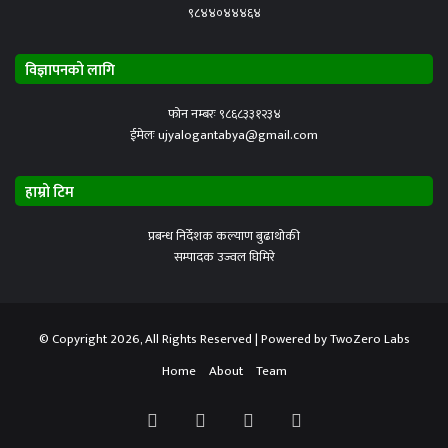
९८४४०४४४६४
विज्ञापनको लागि
फोन नम्बरः ९८६८३३१२३४
ईमेलः ujyalogantabya@gmail.com
हाम्रो टिम
प्रबन्ध निर्देशक कल्याण बुढाथोकी
सम्पादक उज्वल घिमिरे
© Copyright 2026, All Rights Reserved | Powered by
TwoZero Labs
Home
About
Team
Facebook
X
YouTube
Instagram