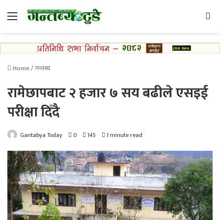
Menu
Se
Home
/
गन्तब्य
रामेछापबाट २ हजार ७ सय बढीले एसइई
परीक्षा दिँदै
Gantabya Today
0
145
1 minute read