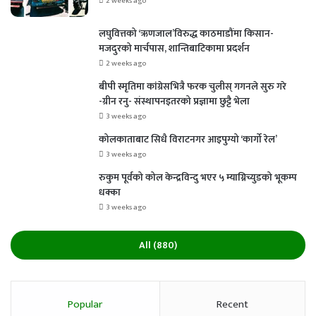
2 weeks ago
लघुवित्तको ‘ऋणजाल’विरुद्ध काठमाडौंमा किसान-
मजदुरको मार्चपास, शान्तिबाटिकामा प्रदर्शन
2 weeks ago
बीपी स्मृतिमा कांग्रेसभित्रै फरक चुलीस् गगनले सुरु गरे
-ग्रीन रनु- संस्थापनइतरको प्रज्ञामा छुट्टै भेला
3 weeks ago
कोलकाताबाट सिधै विराटनगर आइपुग्यो ‘कार्गो रेल’
3 weeks ago
रुकुम पूर्वको कोल केन्द्रविन्दु भएर ५ म्याग्निच्युडको भूकम्प
धक्का
3 weeks ago
All (880)
Popular
Recent