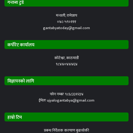
गन्तब्य टुडे
मन्थली, रामेछाप
०४८-५९०१११
gantabyatoday@gmail.com
कर्पोरेट कार्यालय
कोटेश्वर, काठमाडौं
९८४४०४४४६४
विज्ञापनको लागि
फोन नम्बरः ९८६८३३१२३४
ईमेलः ujyalogantabya@gmail.com
हाम्रो टिम
प्रबन्ध निर्देशक कल्याण बुढाथोकी