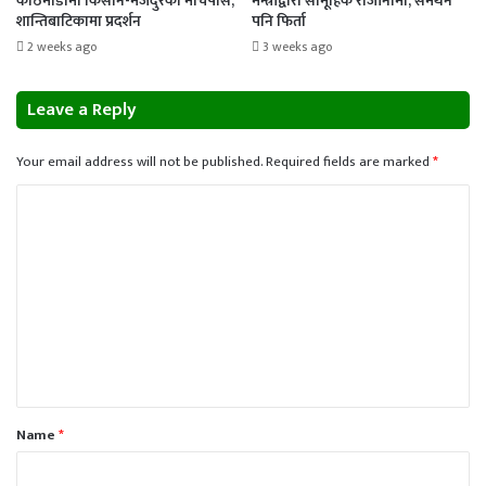
काठमाडौंमा किसान-मजदुरको मार्चपास,
मन्त्रीद्वारा सामूहिक राजीनामा, समर्थन
शान्तिबाटिकामा प्रदर्शन
पनि फिर्ता
2 weeks ago
3 weeks ago
Leave a Reply
Your email address will not be published.
Required fields are marked
*
C
o
m
m
e
n
t
*
Name
*