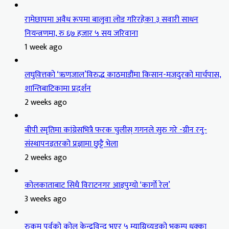
रामेछापमा अवैध रूपमा बालुवा लोड गरिरहेका ३ सवारी साधन
नियन्त्रणमा, रु ६७ हजार ५ सय जरिवाना
1 week ago
लघुवित्तको ‘ऋणजाल’विरुद्ध काठमाडौंमा किसान-मजदुरको मार्चपास,
शान्तिबाटिकामा प्रदर्शन
2 weeks ago
बीपी स्मृतिमा कांग्रेसभित्रै फरक चुलीस् गगनले सुरु गरे -ग्रीन रनु-
संस्थापनइतरको प्रज्ञामा छुट्टै भेला
2 weeks ago
कोलकाताबाट सिधै विराटनगर आइपुग्यो ‘कार्गो रेल’
3 weeks ago
रुकुम पूर्वको कोल केन्द्रविन्दु भएर ५ म्याग्निच्युडको भूकम्प धक्का