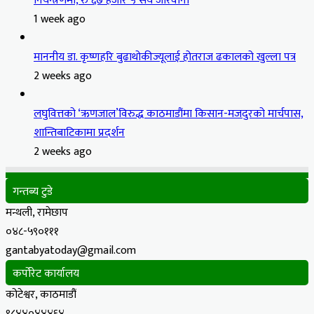
नियन्त्रणमा, रु ६७ हजार ५ सय जरिवाना
1 week ago
माननीय डा. कृष्णहरि बुढाथोकीज्यूलाई होतराज ढकालको खुल्ला पत्र
2 weeks ago
लघुवित्तको ‘ऋणजाल’विरुद्ध काठमाडौंमा किसान-मजदुरको मार्चपास,
शान्तिबाटिकामा प्रदर्शन
2 weeks ago
गन्तब्य टुडे
मन्थली, रामेछाप
०४८-५९०१११
gantabyatoday@gmail.com
कर्पोरेट कार्यालय
कोटेश्वर, काठमाडौं
९८४४०४४४६४