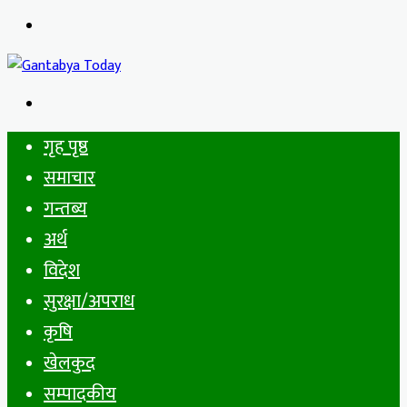
Menu
Search
for
गृह पृष्ठ
समाचार
गन्तब्य
अर्थ
विदेश
सुरक्षा/अपराध
कृषि
खेलकुद
सम्पादकीय