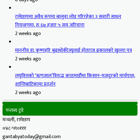
रामेछापमा अवैध रूपमा बालुवा लोड गरिरहेका ३ सवारी साधन
नियन्त्रणमा, रु ६७ हजार ५ सय जरिवाना
2 weeks ago
माननीय डा. कृष्णहरि बुढाथोकीज्यूलाई होतराज ढकालको खुल्ला पत्र
2 weeks ago
लघुवित्तको ‘ऋणजाल’विरुद्ध काठमाडौंमा किसान-मजदुरको मार्चपास,
शान्तिबाटिकामा प्रदर्शन
2 weeks ago
गन्तब्य टुडे
मन्थली, रामेछाप
०४८-५९०१११
gantabyatoday@gmail.com