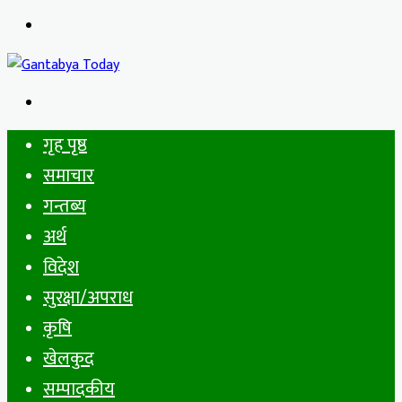
Menu
Search
for
गृह पृष्ठ
समाचार
गन्तब्य
अर्थ
विदेश
सुरक्षा/अपराध
कृषि
खेलकुद
सम्पादकीय