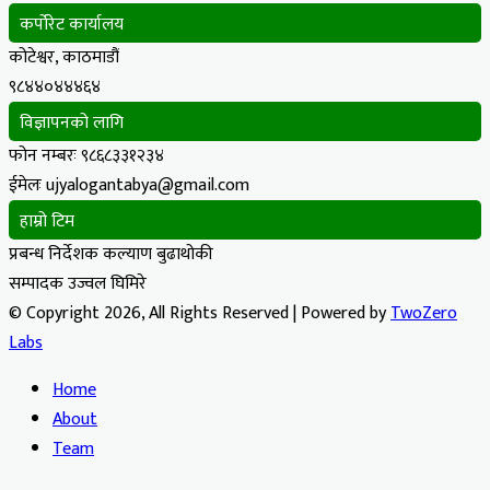
कर्पोरेट कार्यालय
कोटेश्वर, काठमाडौं
९८४४०४४४६४
विज्ञापनको लागि
फोन नम्बरः ९८६८३३१२३४
ईमेलः ujyalogantabya@gmail.com
हाम्रो टिम
प्रबन्ध निर्देशक कल्याण बुढाथोकी
सम्पादक उज्वल घिमिरे
© Copyright 2026, All Rights Reserved | Powered by
TwoZero
Labs
Home
About
Team