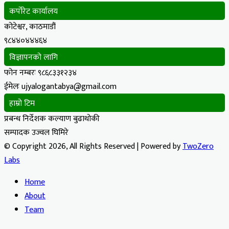
कर्पोरेट कार्यालय
कोटेश्वर, काठमाडौं
९८४४०४४४६४
विज्ञापनको लागि
फोन नम्बरः ९८६८३३१२३४
ईमेलः ujyalogantabya@gmail.com
हाम्रो टिम
प्रबन्ध निर्देशक कल्याण बुढाथोकी
सम्पादक उज्वल घिमिरे
© Copyright 2026, All Rights Reserved | Powered by
TwoZero
Labs
Home
About
Team