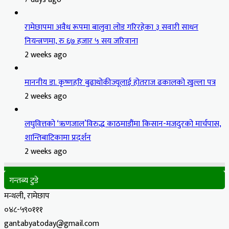
रामेछापमा अवैध रूपमा बालुवा लोड गरिरहेका ३ सवारी साधन
नियन्त्रणमा, रु ६७ हजार ५ सय जरिवाना
2 weeks ago
माननीय डा. कृष्णहरि बुढाथोकीज्यूलाई होतराज ढकालको खुल्ला पत्र
2 weeks ago
लघुवित्तको ‘ऋणजाल’विरुद्ध काठमाडौंमा किसान-मजदुरको मार्चपास,
शान्तिबाटिकामा प्रदर्शन
2 weeks ago
गन्तब्य टुडे
मन्थली, रामेछाप
०४८-५९०१११
gantabyatoday@gmail.com