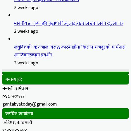
2 weeks ago
माननीय डा. कृष्णहरि बुढाथोकीज्यूलाई होतराज ढकालको खुल्ला पत्र
2 weeks ago
लघुवित्तको ‘ऋणजाल’विरुद्ध काठमाडौंमा किसान-मजदुरको मार्चपास,
शान्तिबाटिकामा प्रदर्शन
2 weeks ago
गन्तब्य टुडे
मन्थली, रामेछाप
०४८-५९०१११
gantabyatoday@gmail.com
कर्पोरेट कार्यालय
कोटेश्वर, काठमाडौं
९८४४०४४४६४