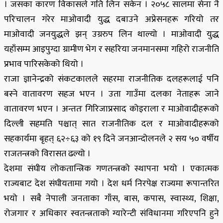
। जसका कारण विकासले गति लिन सकेन । २०५८ सालमा सेना नै
परिचालन गरेर माओवादी युद्ध दबाउने अप्रेसनहरू गरियो तर
माओवादी जनयुद्धले झन् उग्ररुप लिन थाल्यो । माओवादी युद्ध
यहाँसम्म आइपुग्दा ग्रामीण भेग र सहरिया जनमानसमा गहिरो राजनीति
प्रभाव पारिसकेको थियो ।
राजा ज्ञानेन्द्रको संकटकालले सहरमा राजनीतिक दलहरूलाई पनि
बस्ने वातावरण सहज भएन । उता गाउँमा दलका नेताहरू जाने
वातावरण भएन । अन्ततः गिरिजाप्रसाद कोइराला र माओवादीहरूको
दिल्ली सहमति पश्चात् सात राजनीतिक दल र माओवादीहरूको
सहकार्यमा बृहत् ६२÷६३ को १९ दिने जनआन्दोलनले २ सय ५० वर्षीय
राजतन्त्रको विरासत ढल्यो ।
देशमा संघीय लोकतान्त्रिक गणतन्त्रको स्थापना भयो । एकात्मक
राज्यबाट देश संघीयतामा गयो । देश धर्म निरपेक्ष राज्यमा रूपान्तरित
भयो । सबै नेपाली जनताका गाँस, बास, कपास, स्वास्थ्य, शिक्षा,
रोजगार र अधिकार स्वतन्त्रताको ग्यारेन्टी संविधानमा गरिएपनि हुने