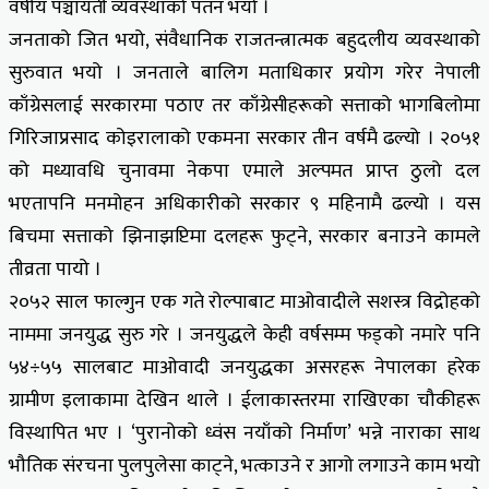
वर्षीय पञ्चायती व्यवस्थाको पतन भयो ।
जनताको जित भयो, संवैधानिक राजतन्त्रात्मक बहुदलीय व्यवस्थाको
सुरुवात भयो । जनताले बालिग मताधिकार प्रयोग गरेर नेपाली
काँग्रेसलाई सरकारमा पठाए तर काँग्रेसीहरूको सत्ताको भागबिलोमा
गिरिजाप्रसाद कोइरालाको एकमना सरकार तीन वर्षमै ढल्यो । २०५१
को मध्यावधि चुनावमा नेकपा एमाले अल्पमत प्राप्त ठुलो दल
भएतापनि मनमोहन अधिकारीको सरकार ९ महिनामै ढल्यो । यस
बिचमा सत्ताको झिनाझप्टिमा दलहरू फुट्ने, सरकार बनाउने कामले
तीव्रता पायो ।
२०५२ साल फाल्गुन एक गते रोल्पाबाट माओवादीले सशस्त्र विद्रोहको
नाममा जनयुद्ध सुरु गरे । जनयुद्धले केही वर्षसम्म फड्को नमारे पनि
५४÷५५ सालबाट माओवादी जनयुद्धका असरहरू नेपालका हरेक
ग्रामीण इलाकामा देखिन थाले । ईलाकास्तरमा राखिएका चौकीहरू
विस्थापित भए । ‘पुरानोको ध्वंस नयाँको निर्माण’ भन्ने नाराका साथ
भौतिक संरचना पुलपुलेसा काट्ने, भत्काउने र आगो लगाउने काम भयो