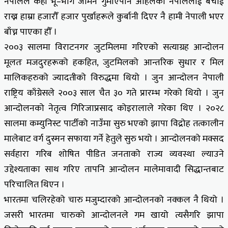
नेपालले केही भू–भाग जमिन गुमाएपनि अहिलेको नेपाललाई बचाई
राख्न हाम्रा हजारौँ हजार पुर्खाहरूले कुर्बानी दिएर नै हामी नेपाली भएर
बाँच्न पाएका हौँ ।
२००३ सालमा विराटनगर जुटमिलमा गरिएको सत्याग्रह आन्दोलन
मूलतः मजदुरहरूको हकहित, जुटमिलको आन्तरिक सुधार र मिल
मालिकहरुको ज्यादतीको विरुद्धमा थियो । जुन आन्दोलन नेपाली
राष्ट्रिय काँग्रेसले २००३ साल चैत ३० गते प्रारम्भ गरेको थियो । जुन
आन्दोलनको नेतृत्व गिरिजाप्रसाद कोइरालाले गरेका थिए । २०२८
सालमा कम्युनिस्ट पार्टीको नाउँमा सुरु भएको झापा विद्रोह तत्कालीन
मालेबाट वर्ग दुस्मन सफाया गर्ने हेतुले सुरु भयो । आन्दोलनको मक्सद
सर्वहारा गरिब शोषित पीडित जनताको राज्य व्यवस्था ल्याउने
उद्देश्यताका साथ गरिए तापनि आन्दोलन मालेमावादी सिद्धान्तबाट
परिचालित थिएन ।
भारतमा चलिरहेको चारु मजुम्दारको आन्दोलनको नक्कल नै थियो ।
जसरी भारतमा चारुको आन्दोलनले गम खायो त्यसैगरि झापा