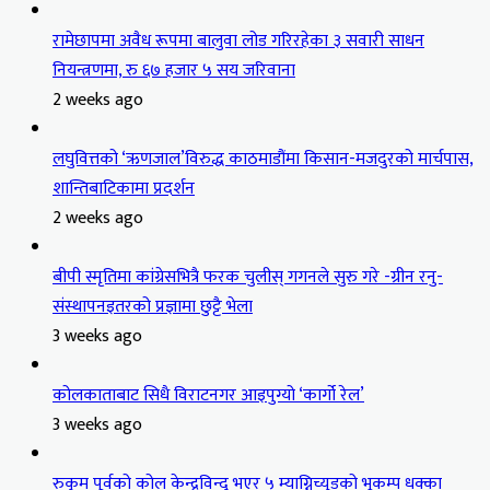
रामेछापमा अवैध रूपमा बालुवा लोड गरिरहेका ३ सवारी साधन
नियन्त्रणमा, रु ६७ हजार ५ सय जरिवाना
2 weeks ago
लघुवित्तको ‘ऋणजाल’विरुद्ध काठमाडौंमा किसान-मजदुरको मार्चपास,
शान्तिबाटिकामा प्रदर्शन
2 weeks ago
बीपी स्मृतिमा कांग्रेसभित्रै फरक चुलीस् गगनले सुरु गरे -ग्रीन रनु-
संस्थापनइतरको प्रज्ञामा छुट्टै भेला
3 weeks ago
कोलकाताबाट सिधै विराटनगर आइपुग्यो ‘कार्गो रेल’
3 weeks ago
रुकुम पूर्वको कोल केन्द्रविन्दु भएर ५ म्याग्निच्युडको भूकम्प धक्का