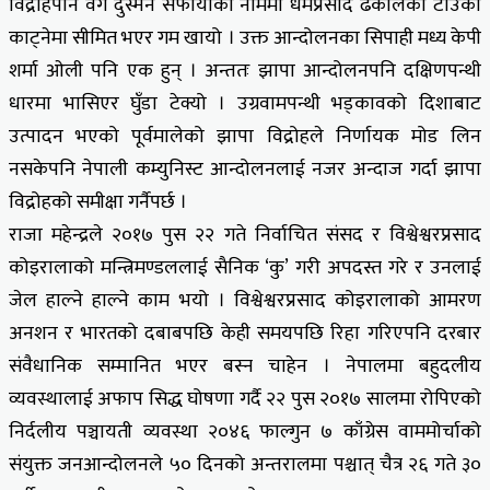
विद्रोहपनि वर्ग दुस्मन सफायाको नाममा धर्मप्रसाद ढकालको टाउको
काट्नेमा सीमित भएर गम खायो । उक्त आन्दोलनका सिपाही मध्य केपी
शर्मा ओली पनि एक हुन् । अन्ततः झापा आन्दोलनपनि दक्षिणपन्थी
धारमा भासिएर घुँडा टेक्यो । उग्रवामपन्थी भड्कावको दिशाबाट
उत्पादन भएको पूर्वमालेको झापा विद्रोहले निर्णायक मोड लिन
नसकेपनि नेपाली कम्युनिस्ट आन्दोलनलाई नजर अन्दाज गर्दा झापा
विद्रोहको समीक्षा गर्नैपर्छ ।
राजा महेन्द्रले २०१७ पुस २२ गते निर्वाचित संसद र विश्वेश्वरप्रसाद
कोइरालाको मन्त्रिमण्डललाई सैनिक ‘कु’ गरी अपदस्त गरे र उनलाई
जेल हाल्ने हाल्ने काम भयो । विश्वेश्वरप्रसाद कोइरालाको आमरण
अनशन र भारतको दबाबपछि केही समयपछि रिहा गरिएपनि दरबार
संवैधानिक सम्मानित भएर बस्न चाहेन । नेपालमा बहुदलीय
व्यवस्थालाई अफाप सिद्ध घोषणा गर्दै २२ पुस २०१७ सालमा रोपिएको
निर्दलीय पञ्चायती व्यवस्था २०४६ फाल्गुन ७ काँग्रेस वाममोर्चाको
संयुक्त जनआन्दोलनले ५० दिनको अन्तरालमा पश्चात् चैत्र २६ गते ३०