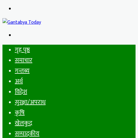
Menu
Search
for
गृह पृष्ठ
समाचार
गन्तब्य
अर्थ
विदेश
सुरक्षा/अपराध
कृषि
खेलकुद
सम्पादकीय