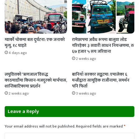
ग्वार्को चोकमा बस दुर्घटना: एक जनाको
रामेछापमा अवैध रूपमा बालुवा लोड
मृत्यु, १८ घाइते
गरिरहेका ३ सवारी साधन नियन्त्रणमा, रु
६७ हजार ५ सय जरिवाना
4 days ago
2 weeks ago
लघुवित्तको ‘ऋणजाल’विरुद्ध
बानियाँ सरकार सङ्कटमा: एमालेका ६
काठमाडौंमा किसान-मजदुरको मार्चपास,
मन्त्रीद्वारा सामूहिक राजीनामा, समर्थन
शान्तिबाटिकामा प्रदर्शन
पनि फिर्ता
2 weeks ago
3 weeks ago
Leave a Reply
Your email address will not be published.
Required fields are marked
*
C