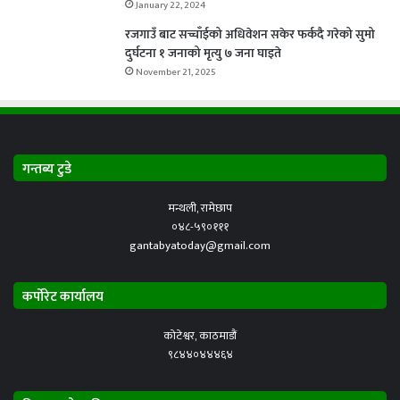
January 22, 2024
रजगाउँ बाट सच्चाँईको अधिवेशन सकेर फर्कदै गरेको सुमो
दुर्घटना १ जनाको मृत्यु ७ जना घाइते
November 21, 2025
गन्तब्य टुडे
मन्थली, रामेछाप
०४८-५९०१११
gantabyatoday@gmail.com
कर्पोरेट कार्यालय
कोटेश्वर, काठमाडौं
९८४४०४४४६४