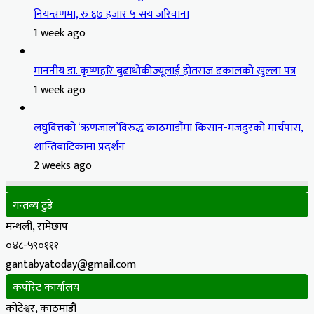
नियन्त्रणमा, रु ६७ हजार ५ सय जरिवाना
1 week ago
माननीय डा. कृष्णहरि बुढाथोकीज्यूलाई होतराज ढकालको खुल्ला पत्र
1 week ago
लघुवित्तको ‘ऋणजाल’विरुद्ध काठमाडौंमा किसान-मजदुरको मार्चपास,
शान्तिबाटिकामा प्रदर्शन
2 weeks ago
गन्तब्य टुडे
मन्थली, रामेछाप
०४८-५९०१११
gantabyatoday@gmail.com
कर्पोरेट कार्यालय
कोटेश्वर, काठमाडौं