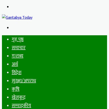
Menu
Search
for
गृह पृष्ठ
समाचार
गन्तब्य
अर्थ
विदेश
सुरक्षा/अपराध
कृषि
खेलकुद
सम्पादकीय