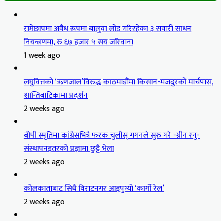
रामेछापमा अवैध रूपमा बालुवा लोड गरिरहेका ३ सवारी साधन
नियन्त्रणमा, रु ६७ हजार ५ सय जरिवाना
1 week ago
लघुवित्तको ‘ऋणजाल’विरुद्ध काठमाडौंमा किसान-मजदुरको मार्चपास,
शान्तिबाटिकामा प्रदर्शन
2 weeks ago
बीपी स्मृतिमा कांग्रेसभित्रै फरक चुलीस् गगनले सुरु गरे -ग्रीन रनु-
संस्थापनइतरको प्रज्ञामा छुट्टै भेला
2 weeks ago
कोलकाताबाट सिधै विराटनगर आइपुग्यो ‘कार्गो रेल’
2 weeks ago