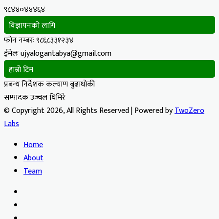
९८४४०४४४६४
विज्ञापनको लागि
फोन नम्बरः ९८६८३३१२३४
ईमेलः ujyalogantabya@gmail.com
हाम्रो टिम
प्रबन्ध निर्देशक कल्याण बुढाथोकी
सम्पादक उज्वल घिमिरे
© Copyright 2026, All Rights Reserved | Powered by
TwoZero
Labs
Home
About
Team
Facebook
X
YouTube