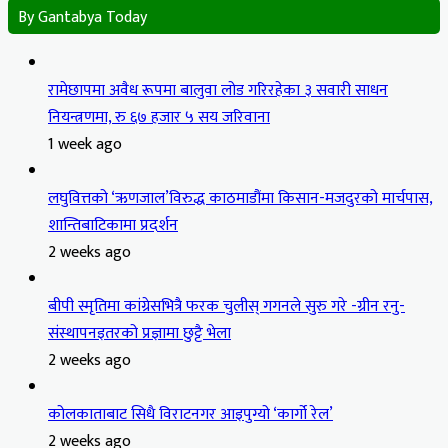
By Gantabya Today
रामेछापमा अवैध रूपमा बालुवा लोड गरिरहेका ३ सवारी साधन
नियन्त्रणमा, रु ६७ हजार ५ सय जरिवाना
1 week ago
लघुवित्तको ‘ऋणजाल’विरुद्ध काठमाडौंमा किसान-मजदुरको मार्चपास,
शान्तिबाटिकामा प्रदर्शन
2 weeks ago
बीपी स्मृतिमा कांग्रेसभित्रै फरक चुलीस् गगनले सुरु गरे -ग्रीन रनु-
संस्थापनइतरको प्रज्ञामा छुट्टै भेला
2 weeks ago
कोलकाताबाट सिधै विराटनगर आइपुग्यो ‘कार्गो रेल’
2 weeks ago