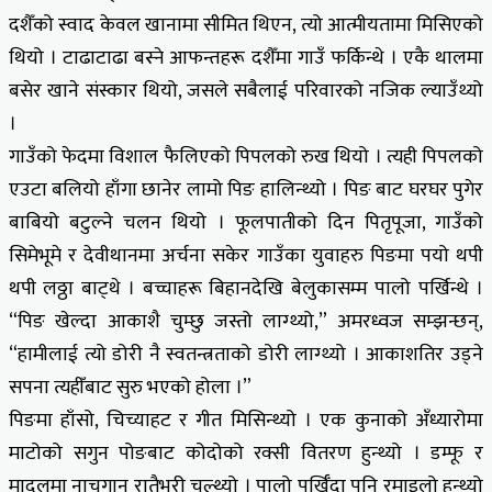
दशैँको स्वाद केवल खानामा सीमित थिएन, त्यो आत्मीयतामा मिसिएको
थियो । टाढाटाढा बस्ने आफन्तहरू दशैँमा गाउँ फर्किन्थे । एकै थालमा
बसेर खाने संस्कार थियो, जसले सबैलाई परिवारको नजिक ल्याउँथ्यो
।
गाउँको फेदमा विशाल फैलिएको पिपलको रुख थियो । त्यही पिपलको
एउटा बलियो हाँगा छानेर लामो पिङ हालिन्थ्यो । पिङ बाट घरघर पुगेर
बाबियो बटुल्ने चलन थियो । फूलपातीको दिन पितृपूजा, गाउँको
सिमेभूमे र देवीथानमा अर्चना सकेर गाउँका युवाहरु पिङमा पयो थपी
थपी लठ्ठा बाट्थे । बच्चाहरू बिहानदेखि बेलुकासम्म पालो पर्खिन्थे ।
“पिङ खेल्दा आकाशै चुम्छु जस्तो लाग्थ्यो,” अमरध्वज सम्झन्छन्,
“हामीलाई त्यो डोरी नै स्वतन्त्रताको डोरी लाग्थ्यो । आकाशतिर उड्ने
सपना त्यहीँबाट सुरु भएको होला ।”
पिङमा हाँसो, चिच्याहट र गीत मिसिन्थ्यो । एक कुनाको अँध्यारोमा
माटोको सगुन पोङबाट कोदोको रक्सी वितरण हुन्थ्यो । डम्फू र
मादलमा नाचगान रातैभरी चल्थ्यो । पालो पर्खिँदा पनि रमाइलो हुन्थ्यो