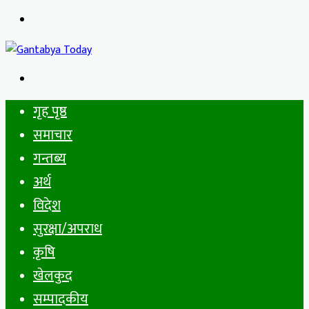
Menu
Search
for
गृह पृष्ठ
समाचार
गन्तब्य
अर्थ
विदेश
सुरक्षा/अपराध
कृषि
खेलकुद
सम्पादकीय