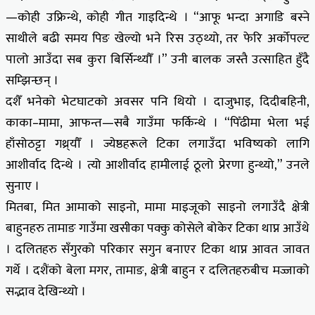
—कोही उफ्रिन्थे, कोही गीत गाइदिन्थे । “आफू भन्दा अगाडि बस्ने
साथीले बढी समय पिङ खेल्यो भने रिस उठ्थ्यो, तर फेरि अर्कोपल्ट
पालो आउँदा सब कुरा बिर्सिन्थ्यौँ ।” उनी बालक जस्तै उत्साहित हुँदै
सम्झिन्छन् ।
दशैँ भनेको भेटघाटको अवसर पनि थियो । दाजुभाइ, दिदीबहिनी,
काका–मामा, आफन्त—सबै गाउँमा फर्किन्थे । “पिँढीमा भेला भई
हाँसोठट्टा गथ्र्यौँ । ज्येष्ठहरूले टिका लगाउँदा भविष्यको लागि
आशीर्वाद दिन्थे । त्यो आशीर्वाद हामीलाई ठूलो प्रेरणा हुन्थ्यो,” उनले
सुनाए ।
मितबा, मित आमाको साइनो, मामा माइजूको साइनो लगाउँदै क्षेत्री
बाहुनहरु तामाङ गाउँमा खसीका पक्कु कोसेले बोकेर टिका थाप्न आउँथे
। दलितहरु सँगुरको परिकार सगुन बनाएर टिका थाप्न आवत जावत
गर्थे । दशैंको बेला मगर, तामाङ, क्षेत्री बाहुन र दलितहरुबीच मज्जाको
सद्भाव देखिन्थ्यो ।