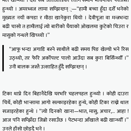
मेल खान्थ्यो । दशैँ सबै जातजातीका लागि समान भावनाको पर्वजस्तै
हुन्थ्यो । अमरध्वज लामा सम्झिन्छन््—“हामी बच्चा हुँदा दशैँ भनेको
मुख्यतः नयाँ कपडा र मीठा खानेकुरा थियो । देवीपूजा वा मन्त्रभन्दा
बढी चासो त हामीलाई त्यो बारीको घैयाको ओखलमा कुटेको चिउरा र
मासुको गन्धले खिच्थ्यो ।”
“आफू भन्दा अगाडि बस्ने साथीले बढी समय पिङ खेल्यो भने रिस
उठ्थ्यो, तर फेरि अर्कोपल्ट पालो आउँदा सब कुरा बिर्सिन्थ्यौँ ।”
उनी बालक जस्तै उत्साहित हुँदै सम्झिन्छन् ।
टिका थाप्ने दिन बिहानैदेखि घरभरि चहलपहल हुन्थ्यो । कोही दाउरा
चिर्थे, कोही भान्सामा आगो सल्काइरहेका हुन्थे, कोही टिका राख्ने थाल
सजाइरहेका हुन्थे । “त्यो दिनको खाना—भात, मासु, अचार,… आहा !
आज पनि सम्झिँदा जिब्रो रसाउँछ । पेटभन्दा आँखाले बढी खान्थ्यौँ ।”
उनले हाँसो छोड्दै भने ।