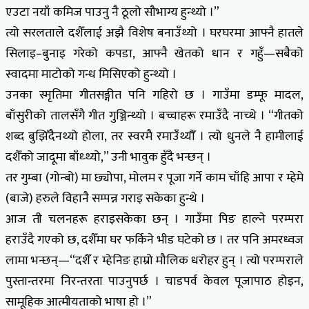
एउटा नयाँ कमिज पाउनु नै ठूलो सौभाग्य हुन्थ्यो ।”
त्यो सरलताले दशैँलाई अझै विशेष बनाउँथ्यो । घरघरमा आफ्नै हातले
सिलाइ–बुनाइ गरेको कपडा, आफ्नै खेतको धान र गहुँ—सबैको
स्वादमा माटोको गन्ध मिसिएको हुन्थ्यो ।
उनका स्मृतिमा गीतसङ्गीत पनि गहिरो छ । गाउँमा डम्फू मादल,
बाँसुरीको तालसँगै गीत गुञ्जिन्थ्यो । बच्चाहरू रमाउँदै नाच्थे । “गीतको
शब्द बुझिँदैनथ्यो होला, तर स्वरमै रमाउँथ्यौँ । त्यो धुनले नै हामीलाई
दशैँको जादूमा बाँध्थ्यो,” उनी भावुक हुँदै भन्छन् ।
तर गुम्बा (गोन्बो) मा छ्योपा, मोलम र पूजा गर्ने काम चाँहि आपा र म्हेमे
(बाजे) हरुले विहानै सम्पन्न गराइ सकेका हुन्थे ।
आज ती चलनहरू हराइसकेका छन् । गाउँमा पिङ हाल्ने परम्परा
हराउँदै गएको छ, दशैँमा घर फर्किने भीड घटेको छ । तर पनि अमरध्वज
लामा भन्छन्—“दशैँ र म्हेनिङ हाम्रो मौलिक धरोहर हुन् । त्यो परम्पराले
पुस्तान्तरमा निरन्तरता पाउनुपर्छ । चाडपर्व केवल पूजापाठ होइन,
सामूहिक आत्मीयताको भाषा हो ।”