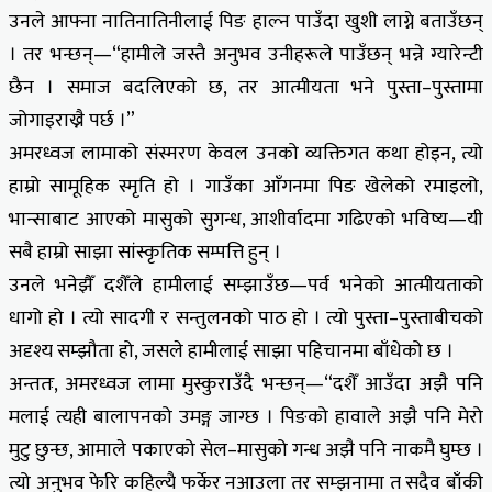
उनले आफ्ना नातिनातिनीलाई पिङ हाल्न पाउँदा खुशी लाग्ने बताउँछन्
। तर भन्छन्—“हामीले जस्तै अनुभव उनीहरूले पाउँछन् भन्ने ग्यारेन्टी
छैन । समाज बदलिएको छ, तर आत्मीयता भने पुस्ता–पुस्तामा
जोगाइराख्नै पर्छ ।”
अमरध्वज लामाको संस्मरण केवल उनको व्यक्तिगत कथा होइन, त्यो
हाम्रो सामूहिक स्मृति हो । गाउँका आँगनमा पिङ खेलेको रमाइलो,
भान्साबाट आएको मासुको सुगन्ध, आशीर्वादमा गढिएको भविष्य—यी
सबै हाम्रो साझा सांस्कृतिक सम्पत्ति हुन् ।
उनले भनेझैँ दशैँले हामीलाई सम्झाउँछ—पर्व भनेको आत्मीयताको
धागो हो । त्यो सादगी र सन्तुलनको पाठ हो । त्यो पुस्ता–पुस्ताबीचको
अदृश्य सम्झौता हो, जसले हामीलाई साझा पहिचानमा बाँधेको छ ।
अन्ततः, अमरध्वज लामा मुस्कुराउँदै भन्छन्—“दशैँ आउँदा अझै पनि
मलाई त्यही बालापनको उमङ्ग जाग्छ । पिङको हावाले अझै पनि मेरो
मुटु छुन्छ, आमाले पकाएको सेल–मासुको गन्ध अझै पनि नाकमै घुम्छ ।
त्यो अनुभव फेरि कहिल्यै फर्केर नआउला तर सम्झनामा त सदैव बाँकी