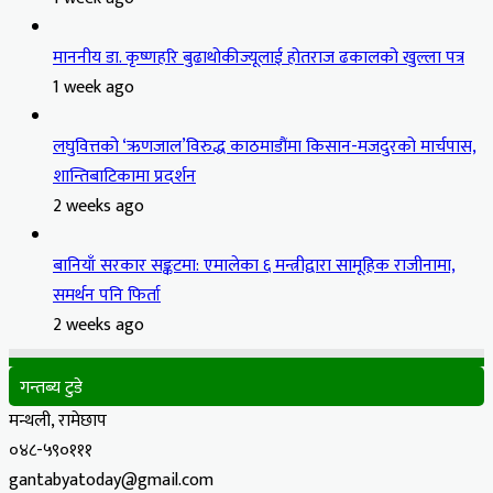
माननीय डा. कृष्णहरि बुढाथोकीज्यूलाई होतराज ढकालको खुल्ला पत्र
1 week ago
लघुवित्तको ‘ऋणजाल’विरुद्ध काठमाडौंमा किसान-मजदुरको मार्चपास,
शान्तिबाटिकामा प्रदर्शन
2 weeks ago
बानियाँ सरकार सङ्कटमा: एमालेका ६ मन्त्रीद्वारा सामूहिक राजीनामा,
समर्थन पनि फिर्ता
2 weeks ago
गन्तब्य टुडे
मन्थली, रामेछाप
०४८-५९०१११
gantabyatoday@gmail.com