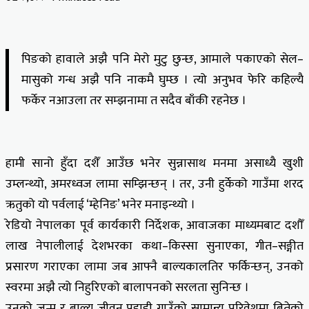
पिङको हावाले अझै पनि मेरो मुटु छुन्छ, आमाले पकाएको सेल–
मासुको गन्ध अझै पनि नाकमै घुम्छ । त्यो अनुभव फेरि कहिल्यै
फर्केर नआउला तर सम्झनामा त सदैव बाँकी रहनेछ ।
हामी सानो हुँदा दशैँ आउँछ भनेर सुन्नासाथ मनमा असाध्यै खुशी
उम्लन्थ्यो, अमरध्वज लामा सम्झिन्छन् । तर, उनी हुर्केको गाउँमा शरद
ऋतुको यो पर्वलाई ‘म्हेनिङ’ भनेर मनाइन्थ्यो ।
रेडियो नेपालका पूर्व कार्यकारी निर्देशक, आवाजका माध्यमबाट दशौँ
लाख नेपालीलाई देशभरका कथा–किस्सा सुनाएका, गीत–सङ्गीत
प्रसारण गराएका लामा जब आफ्नै बाल्यकालतिर फर्किन्छन्, उनको
स्वरमा अझै त्यो निहुरिएको बालापनको सरलता सुनिन्छ ।
उनको जन्म र बाल्य जीवन पहाडी गाउँको सामान्य परिवेशमा बितेको