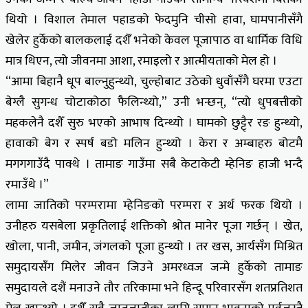
थियो । विशाल तेमाल पहाडको फेदमुनि चीसो हावा, घामपानीसँगै
खेलेर हुर्केको बालकलाई दशैँ भनेको केवल पूजापाठ वा धार्मिक विधि
मात्र थिएन, त्यो जीवनमा आशा, रमाइलो र आत्मीयताको मेल हो ।
“आमा बिहानै धूप बाल्नुहुन्थ्यो, चुल्होबाट उठेको धुवाँसँगै घरमा एउटा
बेग्लै सुगन्ध चोटाकोठा फैलिन्थ्यो,” उनी भन्छन्, “त्यो धुपबत्तीको
महकलेनै दशैँ सुरु भएको आभाष दिन्थ्यो । घामको छुट्टै्र रङ हुन्थ्यो,
हावाको बेग र स्पर्ष बडो मलिन हुन्थ्यो । केरा र अम्बाहरु बोटमै
मगगगाउँदै पाक्थे । तामाङ गाउँमा सबै केटाकेटी म्हेनिङ हाजी भन्दै
रमाउँथे ।”
लामा जातिको परम्परामा म्हेनिङको परम्परा र अर्थ फरक थियो ।
उनीहरु यसबेला प्रकृतिलाई शक्तिको श्रोत मानेर पूजा गर्छन् । खेत,
खोला, पानी, जमीन, जंगलको पूजा हुन्थ्यो । तर खस, आर्यसँग मिश्रित
समुदायसँग मिलेर जीवन जिउने अमरध्वज जन्मे हुर्केको तामाङ
समुदायले दशैं मनाउने तौर तरिकामा भने हिन्दू परिवारसँग शतप्रतिशत