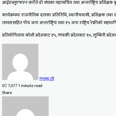
आईडब्लुएफएन कराँते डो संघका महासचिव तथा अन्तर्राष्ट्रिय प्रशिक्
कार्यक्रममा राजनीतिक दलका प्रतिनिधि, स्थानीयवासी, प्रशिक्षक तथा खेल
तामाङसहित पाँच जना अन्तर्राष्ट्रिय तथा १५ जना राष्ट्रिय रेफ्रीको सहभा
प्रतियोगितामा कोशी प्रदेशबाट १५, गण्डकी प्रदेशबाट १०, लुम्बिनी प
गन्तब्य टुडे
0
7,077
1 minute read
Facebook
X
LinkedIn
Tumblr
Pinterest
Reddit
VKontakte
Odnoklassniki
Pocket
Share
Facebook
X
LinkedIn
Tumblr
Pinterest
Reddit
VKontakte
Odnoklassniki
Pocket
Share
Print
via
Email