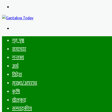
Menu
Search
for
गृह पृष्ठ
समाचार
गन्तब्य
अर्थ
विदेश
सुरक्षा/अपराध
कृषि
खेलकुद
सम्पादकीय