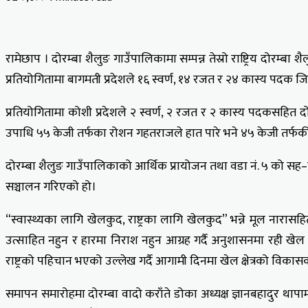
Facebook
X
LinkedIn
Tumblr
Pinterest
Reddit
VKontakte
Odnoklassniki
Pocket
रामेछाप । दोरम्बा शैलुङ गाउँपालिकामा सम्पन्न तेस्रो राष्ट्रिय दोरम
प्रतियोगितामा बागमती प्रदेशले १६ स्वर्ण, १४ रजत र २४ कास्य पदक जित
प्रतियोगितामा कोशी प्रदेशले २ स्वर्ण, २ रजत र २ कास्य पदकसहित दोस्
उपाधि ५५ केजी तर्फका रोशन गहतराजले हात पारे भने ४५ केजी तर्फकी अ
दोरम्बा शैलुङ गाउँपालिकाको आर्थिक प्रायोजन तथा वडा नं. ५ को सह–
सञ्चालन गरिएको हो।
“स्वास्थ्यका लागि खेलकुद, राष्ट्रका लागि खेलकुद” भन्ने मूल नारा
उत्साहित नहुन र हारमा निराश नहुन आग्रह गर्दै अनुशासनमा रही खेल 
राष्ट्रको पहिचान भएको उल्लेख गर्दै आगामी दिनमा खेल क्षेत्रको विकासक
समापन समारोहमा दोरम्बा वादो कराँते डोका अध्यक्ष ज्ञानबहादुर 