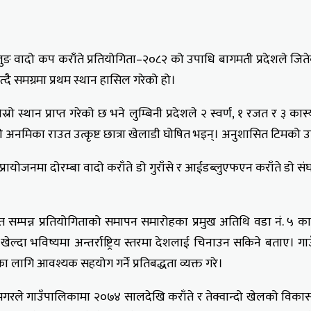
्बा शैलुङ वादो कप कराँते प्रतियोगिता–२०८२ को उपाधि बागमती प्रदेशले ज
्दै समग्रमा प्रथम स्थान हासिल गरेको हो।
रो स्थान प्राप्त गरेको छ भने लुम्बिनी प्रदेशले २ स्वर्ण, १ रजत र ३ का
नमिका राउत उत्कृष्ट छात्रा खेलाडी घोषित भइन्। अनुशासित टिमको उपाध
प्रायोजनमा दोरम्बा वादो कराँते डो गुराँसे र आईडब्लुएफएन कराँते ड
सहित सम्पन्न प्रतियोगिताको समापन समारोहका प्रमुख अतिथि वडा नं. ५
खेल्दा भविष्यमा अन्तर्राष्ट्रिय स्तरमा देशलाई चिनाउन सकिने बताए।
ा लागि आवश्यक सहयोग गर्ने प्रतिबद्धता व्यक्त गरे।
थापामगरले गाउँपालिकामा २०७४ सालदेखि कराँते र तेक्वान्दो खेलको व