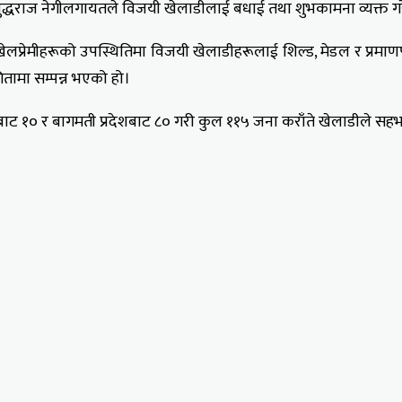
षक बुद्धराज नेगीलगायतले विजयी खेलाडीलाई बधाई तथा शुभकामना व्यक्त 
प्रेमीहरूको उपस्थितिमा विजयी खेलाडीहरूलाई शिल्ड, मेडल र प्रमाणपत्र प्र
गितामा सम्पन्न भएको हो।
्रदेशबाट १० र बागमती प्रदेशबाट ८० गरी कुल ११५ जना कराँते खेलाडीले 