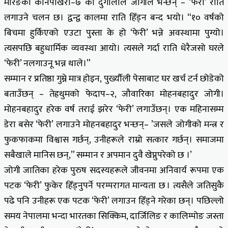
मोरङको कानेपोखरी–७ का दुर्गालाल जोगीले भन्छन् – ‘फेरी’ राति
लगाउने चलन छ। द्वन्द्व कालमा राति हिँड्न बन्द भयो। “१० वर्षको
बिचमा हुर्किएको एउटा पुस्ता के हो ‘फेरी’ भन्ने अवस्थामा पुग्यो।
त्यसपछि बहुधार्मिक व्यवस्था आयो। त्यसले गर्दा राति धेरैजसो घरले
‘फेरी’ नलगाउनू भन्न थाले।”
सम्मान र प्रतिष्ठा गुम्ने मात्र होइन, पुर्ख्यौली पेसाबाट घर खर्च टर्न छोडेको
बताउँछन् – तेह्रथुमको फेदाप–२, जौवारिका मोहनबहादुर जोगी।
मोहनबहादुर हरेक वर्ष तराई झरेर ‘फेरी’ लगाउँछन्। एक महिनासम्म
डेरा बसेर ‘फेरी’ लगाउने मोहनबहादुर भन्छन्– ’जसले जोगीको मन्त्र र
फुकफाकमा विश्वास गर्छन्, उनीहरूले राम्रो सत्कार गर्छन्। समाजमा
सबैखाले मानिस छन्,” सम्मान र अपमान दुवै खेप्नुपरेको छ ।’
जोगी जातिका हरेक पुरुष सदस्यहरूले जीवनमा अनिवार्य रूपमा एक
पटक ‘फेरी’ फुकेर हिँड्नुपर्ने परम्परागत मान्यता छ । त्यसैले जतिसुकै
पढे पनि उनीहरू एक पटक ‘फेरी’ लगाउन हिँड्ने गरेका छन्। पछिल्लो
समय नेपालमा भन्दा भारतका सिक्किम, दार्जिलिङ र कालिम्पोङ जस्ता