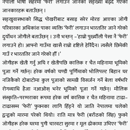
नेपाली भाषी सहरमा ‘फेरी’ लगाउन जानेको सङ्ख्या बढ्दै गएको
जानकारहरू बताउँछन् ।
सङ्खुवासभाको सिद्ध पोखरीबाट बसाइ सरेर मोरङ आएका जोगी
परिवारका अधिकांश पाका व्यक्ति ‘फेरी’ लगाउन भारततिर जाने गरेको
दुर्योधन जोगीले बताउँछन् । उनी भन्छन् –’हाम्रो पुर्ख्यौली पेसा नै ‘फेरी’
लगाउने हो। आफ्नो गाउँमा खासै राम्रो दृष्टिले हेरिँदैन। त्यसैले छिमेकी
गाउँ र भारततिर जाने गरेको हौँ ।’
जोगीहरू खेती गर्नु अघि र खेतीपछि कात्तिक र चैत महिनामा भूमिको
पूजा गर्ने गर्छन्। हरेक वर्षको चण्डी पूर्णिमाको भोलिपल्ट बिहान घर
नजिकैको दोबाटोमा कुल पूजाको सामग्री विसर्जन गर्ने बेला वर्षभरि
रोगव्याधि हैजा नआओस् भनेर भूमिको पूजा गर्ने गर्छन्। मौलिक
संस्कृति÷परम्पराका रूपमा हरेक वर्ष कात्तिक र चैत महिनामा टाढा–
टाढासम्म ‘फेरी’ फुक्नका लागि हिँड्ने यो जाति नेपालमा चलेको
द्वन्द्वको मारमा परेको थियो। राति मात्र फेरी (बराँठको सिंह) फुक्ने
जोगीहरू हरेक घरमा पुगी चारवटा सुरमा र मूल ढोकामा उभिएर ‘फेरी’