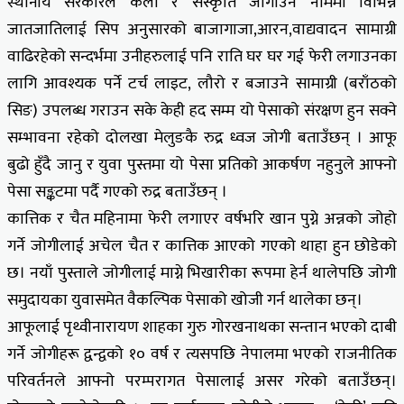
स्थानीय सरकारले कला र संस्कृति जोगाउने नाममा विभिन्न
जातजातिलाई सिप अनुसारको बाजागाजा,आरन,वाद्यवादन सामाग्री
वाढिरहेको सन्दर्भमा उनीहरुलाई पनि राति घर घर गई फेरी लगाउनका
लागि आवश्यक पर्ने टर्च लाइट, लौरो र बजाउने सामाग्री (बराँठको
सिङ) उपलब्ध गराउन सके केही हद सम्म यो पेसाको संरक्षण हुन सक्ने
सम्भावना रहेको दोलखा मेलुङकै रुद्र ध्वज जोगी बताउँछन् । आफू
बुढो हुँदै जानु र युवा पुस्तमा यो पेसा प्रतिको आकर्षण नहुनुले आफ्नो
पेसा सङ्कटमा पर्दै गएको रुद्र बताउँछन् ।
कात्तिक र चैत महिनामा फेरी लगाएर वर्षभरि खान पुग्ने अन्नको जोहो
गर्ने जोगीलाई अचेल चैत र कात्तिक आएको गएको थाहा हुन छोडेको
छ। नयाँ पुस्ताले जोगीलाई माग्ने भिखारीका रूपमा हेर्न थालेपछि जोगी
समुदायका युवासमेत वैकल्पिक पेसाको खोजी गर्न थालेका छन्।
आफूलाई पृथ्वीनारायण शाहका गुरु गोरखनाथका सन्तान भएको दाबी
गर्ने जोगीहरू द्वन्द्वको १० वर्ष र त्यसपछि नेपालमा भएको राजनीतिक
परिवर्तनले आफ्नो परम्परागत पेसालाई असर गरेको बताउँछन्।