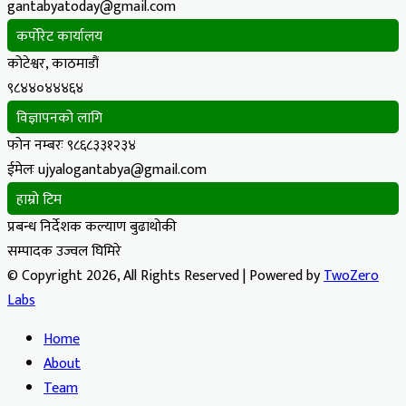
gantabyatoday@gmail.com
कर्पोरेट कार्यालय
कोटेश्वर, काठमाडौं
९८४४०४४४६४
विज्ञापनको लागि
फोन नम्बरः ९८६८३३१२३४
ईमेलः ujyalogantabya@gmail.com
हाम्रो टिम
प्रबन्ध निर्देशक कल्याण बुढाथोकी
सम्पादक उज्वल घिमिरे
© Copyright 2026, All Rights Reserved | Powered by
TwoZero
Labs
Home
About
Team