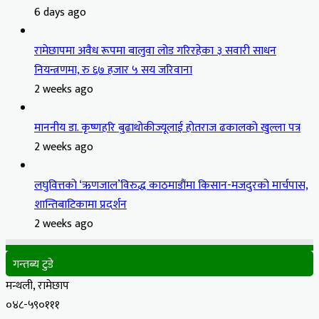
6 days ago
रामेछापमा अवैध रूपमा बालुवा लोड गरिरहेका ३ सवारी साधन
नियन्त्रणमा, रु ६७ हजार ५ सय जरिवाना
2 weeks ago
माननीय डा. कृष्णहरि बुढाथोकीज्यूलाई होतराज ढकालको खुल्ला पत्र
2 weeks ago
लघुवित्तको ‘ऋणजाल’विरुद्ध काठमाडौंमा किसान-मजदुरको मार्चपास,
शान्तिबाटिकामा प्रदर्शन
2 weeks ago
गन्तब्य टुडे
मन्थली, रामेछाप
०४८-५९०१११