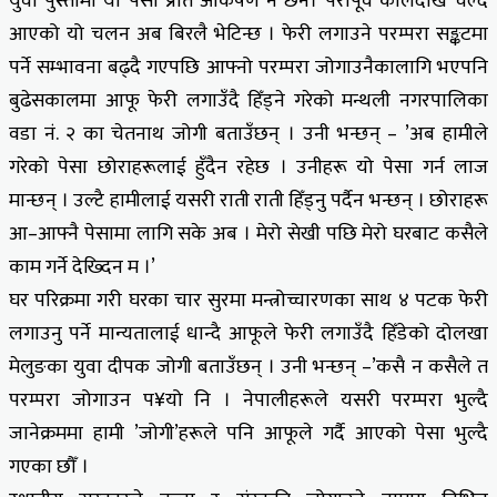
युवा पुस्तामा यो पेसा प्रति आकर्षण नै छैन। परापूर्व कालदेखि चल्दै
आएको यो चलन अब बिरलै भेटिन्छ । फेरी लगाउने परम्परा सङ्कटमा
पर्ने सम्भावना बढ्दै गएपछि आफ्नो परम्परा जोगाउनैकालागि भएपनि
बुढेसकालमा आफू फेरी लगाउँदै हिँड्ने गरेको मन्थली नगरपालिका
वडा नं. २ का चेतनाथ जोगी बताउँछन् । उनी भन्छन् – ’अब हामीले
गरेको पेसा छोराहरूलाई हुँदैन रहेछ । उनीहरू यो पेसा गर्न लाज
मान्छन् । उल्टै हामीलाई यसरी राती राती हिँड्नु पर्दैन भन्छन् । छोराहरू
आ–आफ्नै पेसामा लागि सके अब । मेरो सेखी पछि मेरो घरबाट कसैले
काम गर्ने देख्दिन म ।’
घर परिक्रमा गरी घरका चार सुरमा मन्त्रोच्चारणका साथ ४ पटक फेरी
लगाउनु पर्ने मान्यतालाई धान्दै आफूले फेरी लगाउँदै हिँडेको दोलखा
मेलुङका युवा दीपक जोगी बताउँछन् । उनी भन्छन् –’कसै न कसैले त
परम्परा जोगाउन प¥यो नि । नेपालीहरूले यसरी परम्परा भुल्दै
जानेक्रममा हामी ’जोगी’हरूले पनि आफूले गर्दै आएको पेसा भुल्दै
गएका छौँ ।