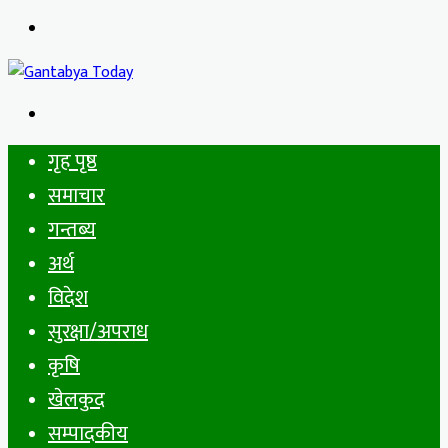
Menu
Search
for
गृह पृष्ठ
समाचार
गन्तब्य
अर्थ
विदेश
सुरक्षा/अपराध
कृषि
खेलकुद
सम्पादकीय