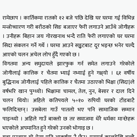
रामेछाप । कार्तिकमा रातको १२ बजे पछि देखि घर घरमा गई विभिन्न
मन्त्रोच्चारण गरी बराँठको सिङ बजाएर फेरी लगाउने आउँथे जोगीहरू
। उनीहरू बिहान जय गोरखनाथ भन्दै राति फेरी लगाएको घर घरमा
सिदा संकलन गर्ने गर्थे । घरमा आउने सङ्कटबाट दूर भइन्छ भनेर चल्दै
आएको चलन अचेल लोप हुँदै गएको छ ।
विगतमा अन्य समुदायले झारफुक गर्न समेत लगाउने गरेकोले
जोगीलाई कात्तिक र चैतमा भ्याई नभ्याई हुने गथ्र्यो । ६१ वर्षीय
बुद्धिनाथ जोगीलाई पहिले कात्तिक र चैतमा उठाएको भिक्षा (सिदा)ले
वर्षभरि खान पुग्थ्यो। भिक्षामा चामल, तेल, नुन, बेसार र दाल दिने
चलन थियो। अहिले कतिपयले ५÷१० रुपियाँ घरको टाँडबाटै
फलिदिन्छन् । उसबेला गाउँ पातलो भए पनि सामाजिक सम्मान
पाइन्थ्यो । अहिले गाउँ बाक्लो छ तर समाजमा धेरै धर्मका मान्छेहरू
भएकोले अपमानित हुने गरेको उनको भोगाइ छ ।