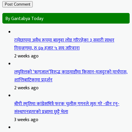
By Gantabya Today
रामेछापमा अवैध रूपमा बालुवा लोड गरिरहेका ३ सवारी साधन
नियन्त्रणमा, रु ६७ हजार ५ सय जरिवाना
2 weeks ago
लघुवित्तको ‘ऋणजाल’विरुद्ध काठमाडौंमा किसान-मजदुरको मार्चपास,
शान्तिबाटिकामा प्रदर्शन
2 weeks ago
बीपी स्मृतिमा कांग्रेसभित्रै फरक चुलीस् गगनले सुरु गरे -ग्रीन रनु-
संस्थापनइतरको प्रज्ञामा छुट्टै भेला
3 weeks ago