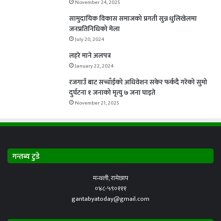
November 24, 2025
सामुदायिक विकास समाजको प्रगती सुन्न धुलिखेलमा
जनप्रतिनिधिको मेला
July 20, 2024
लहरे माने अलपत्र
January 22, 2024
रजगाउँ बाट सच्चाँईको अधिवेशन सकेर फर्कदै गरेको सुमो
दुर्घटना १ जनाको मृत्यु ७ जना घाइते
November 21, 2025
गन्तब्य टुडे
मन्थली, रामेछाप
०४८-५९०१११
gantabyatoday@gmail.com