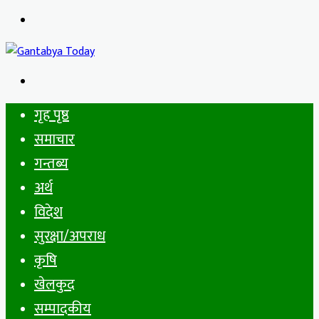
Menu
Search
for
गृह पृष्ठ
समाचार
गन्तब्य
अर्थ
विदेश
सुरक्षा/अपराध
कृषि
खेलकुद
सम्पादकीय