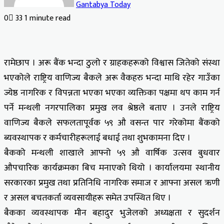
Gantabya Today
0
33
1 minute read
Facebook
X
LinkedIn
Tumblr
Pinterest
Reddit
VKontakte
Odnoklassniki
Pocket
रामेछाप । अरू बैंक भन्दा ठुलो र ग्राहकहरूको विश्वास जितेको संस्था
भएकोले राष्ट्रिय वाणिज्य बैकले अरू वैकहरु भन्दा माथि रहेर गाउँका
ज्येष्ठ नागरिक र विपन्नता भएका भएका व्यक्तिका पक्षमा थप काम गर्न
पर्ने मन्थली नगरपालिका प्रमुख लव श्रेष्ठले बताए । उनले राष्ट्रिय
वाणिज्य बैकले सफलतापूर्वक ५९ औ वसन्त पार गरेकोमा बैंकको
ब्यवस्थापक र कर्मचारीहरूलाई बधाई तथा शुभकामना दिए ।
बैकको मन्थली शाखाले आफ्नो ५९ औ वार्षिक उत्सव बुधवार
औपचारिक कार्यक्रमका बिच मनाएको थियो । कार्यालयमा स्थानीय
सरकारका प्रमुख तथा प्रतिनिधि नागरिक समाज र आफ्ना असल ऋणी
र असल बचतकर्ता व्यवसायीहरू समेत उपस्थित थिए ।
बैकका व्यवस्थापक मीन बहादुर भुजेलको अध्यक्षता र सुदर्शन