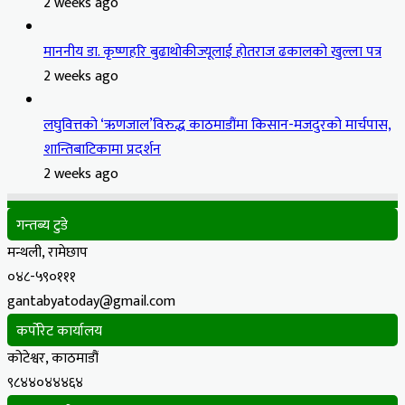
2 weeks ago
माननीय डा. कृष्णहरि बुढाथोकीज्यूलाई होतराज ढकालको खुल्ला पत्र
2 weeks ago
लघुवित्तको ‘ऋणजाल’विरुद्ध काठमाडौंमा किसान-मजदुरको मार्चपास,
शान्तिबाटिकामा प्रदर्शन
2 weeks ago
गन्तब्य टुडे
मन्थली, रामेछाप
०४८-५९०१११
gantabyatoday@gmail.com
कर्पोरेट कार्यालय
कोटेश्वर, काठमाडौं
९८४४०४४४६४