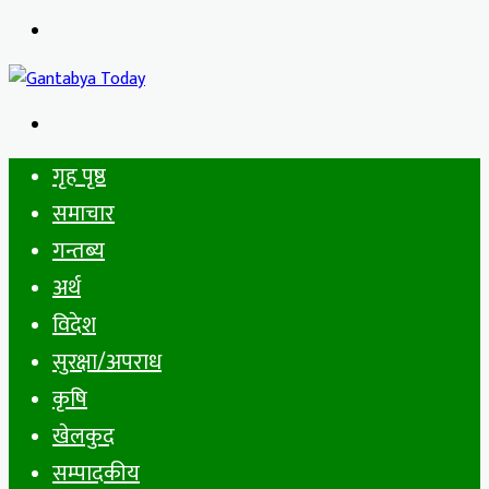
Menu
Search
for
गृह पृष्ठ
समाचार
गन्तब्य
अर्थ
विदेश
सुरक्षा/अपराध
कृषि
खेलकुद
सम्पादकीय