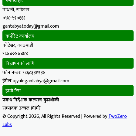
गन्तब्य टुडे
मन्थली, रामेछाप
०४८-५९०१११
gantabyatoday@gmail.com
कर्पोरेट कार्यालय
कोटेश्वर, काठमाडौं
९८४४०४४४६४
विज्ञापनको लागि
फोन नम्बरः ९८६८३३१२३४
ईमेलः ujyalogantabya@gmail.com
हाम्रो टिम
प्रबन्ध निर्देशक कल्याण बुढाथोकी
सम्पादक उज्वल घिमिरे
© Copyright 2026, All Rights Reserved | Powered by
TwoZero
Labs