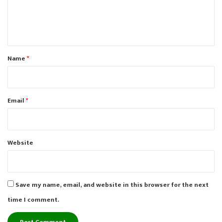
e
n
t
*
Name
*
Email
*
Website
Save my name, email, and website in this browser for the next
time I comment.