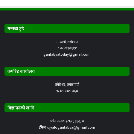
गन्तब्य टुडे
मन्थली, रामेछाप
०४८-५९०१११
gantabyatoday@gmail.com
कर्पोरेट कार्यालय
कोटेश्वर, काठमाडौं
९८४४०४४४६४
विज्ञापनको लागि
फोन नम्बरः ९८६८३३१२३४
ईमेलः ujyalogantabya@gmail.com