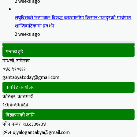
2 weeks ago
लघुवित्तको ‘ऋणजाल’विरुद्ध काठमाडौंमा किसान-मजदुरको मार्चपास,
शान्तिबाटिकामा प्रदर्शन
2 weeks ago
गन्तब्य टुडे
मन्थली, रामेछाप
०४८-५९०१११
gantabyatoday@gmail.com
कर्पोरेट कार्यालय
कोटेश्वर, काठमाडौं
९८४४०४४४६४
विज्ञापनको लागि
फोन नम्बरः ९८६८३३१२३४
ईमेलः ujyalogantabya@gmail.com