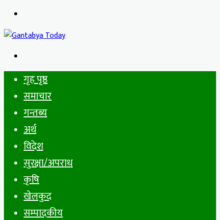
Menu
Search
for
गृह पृष्ठ
समाचार
गन्तब्य
अर्थ
विदेश
सुरक्षा/अपराध
कृषि
खेलकुद
सम्पादकीय