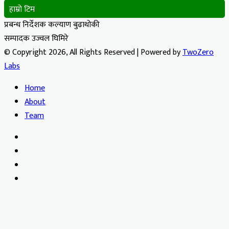
हाम्रो टिम
प्रबन्ध निर्देशक कल्याण बुढाथोकी
सम्पादक उज्वल घिमिरे
© Copyright 2026, All Rights Reserved | Powered by
TwoZero
Labs
Home
About
Team
Facebook
X
YouTube
Instagram
Facebook
X
WhatsApp
Telegram
Viber
Back
to
top